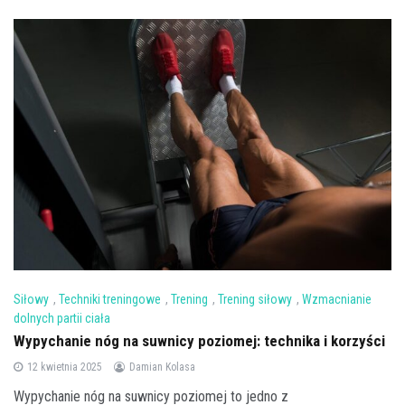
Siłowy
,
Techniki treningowe
,
Trening
,
Trening siłowy
,
Wzmacnianie
dolnych partii ciała
Wypychanie nóg na suwnicy poziomej: technika i korzyści
12 kwietnia 2025
Damian Kolasa
Wypychanie nóg na suwnicy poziomej to jedno z