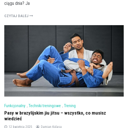
ciągu dnia? Ja
CZYTAJ DALEJ
Funkcjonalny
,
Techniki treningowe
,
Trening
Pasy w brazylijskim jiu jitsu – wszystko, co musisz
wiedzieć
12 kwietnia 2025
Damian Kolasa