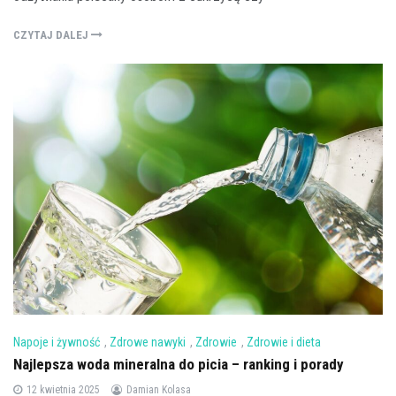
CZYTAJ DALEJ
Napoje i żywność
,
Zdrowe nawyki
,
Zdrowie
,
Zdrowie i dieta
Najlepsza woda mineralna do picia – ranking i porady
12 kwietnia 2025
Damian Kolasa