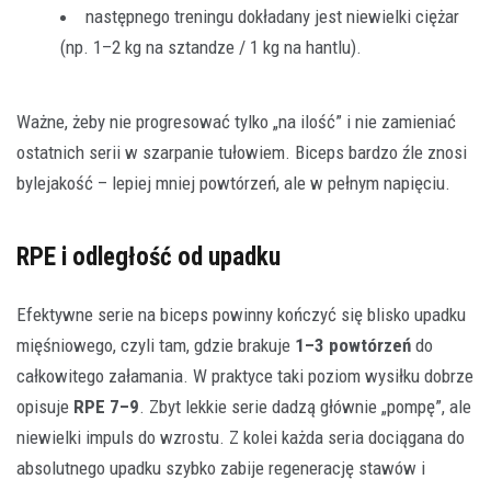
następnego treningu dokładany jest niewielki ciężar
(np. 1–2 kg na sztandze / 1 kg na hantlu).
Ważne, żeby nie progresować tylko „na ilość” i nie zamieniać
ostatnich serii w szarpanie tułowiem. Biceps bardzo źle znosi
bylejakość – lepiej mniej powtórzeń, ale w pełnym napięciu.
RPE i odległość od upadku
Efektywne serie na biceps powinny kończyć się blisko upadku
mięśniowego, czyli tam, gdzie brakuje
1–3 powtórzeń
do
całkowitego załamania. W praktyce taki poziom wysiłku dobrze
opisuje
RPE 7–9
. Zbyt lekkie serie dadzą głównie „pompę”, ale
niewielki impuls do wzrostu. Z kolei każda seria dociągana do
absolutnego upadku szybko zabije regenerację stawów i