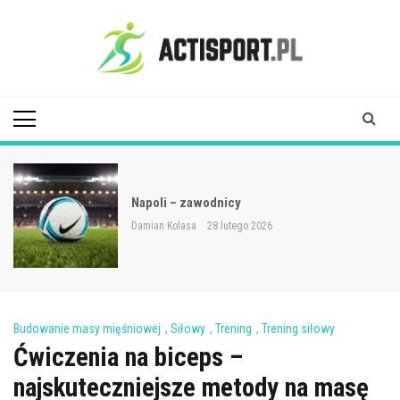
Skip
to
content
Acti Sport
Napoli – zawodnicy
Damian Kolasa
28 lutego 2026
Budowanie masy mięśniowej
,
Siłowy
,
Trening
,
Trening siłowy
Ćwiczenia na biceps –
najskuteczniejsze metody na masę