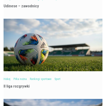
Udinese – zawodnicy
Hokej
Piłka nożna
Rankingi sportowe
Sport
II liga rozgrywki