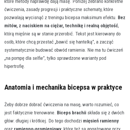
które metody naprawdę dają masę. Poniżej zebrano konkretne
ćwiczenia, zasady progresji i praktyczne schematy, które
pozwalają wycisnąć z treningu bicepsa maksimum efektu.
Bez
mitów, z naciskiem na ciężar, technikę i realną objętość
,
którą mięśnie są w stanie przerobić. Tekst jest kierowany do
osób, które chcą przestać „bawić się hantelką”, a zacząć
systematycznie budować obwód ramienia. Nie ma tu ćwiczeń
„na pompę dla selfie”, tylko sprawdzone warianty pod
hipertrofię.
Anatomia i mechanika bicepsa w praktyce
Żeby dobrze dobrać ćwiczenia na masę, warto rozumieć, co
jest faktycznie trenowane.
Biceps brachii
składa się z dwóch
głów: długiej i krótkiej. Do tego dochodzi
mięsień ramienny
oraz
ramienno-promieniowy
, które też są angażowane przy