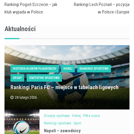
Nawigacja
Rankingi Pogoń Szczecin – jak
Rankingi Lech Poznań – pozycja
wpisu
klub wypada w Polsce
w Polsce i Europie
Aktualności
HISTORIA KLUBÓW PIŁKARSKICH
HOKEJ
RANKINGI SPORTOWE
SPORT
STATYSTYKI SPORTOWE
Rankingi Paris FC – miejsce w tabelach ligowych
28 lutego 2026
Drużyny sportowe
Hokej
Piłka nożna
Rankingi sportowe
Sport
Napoli – zawodnicy