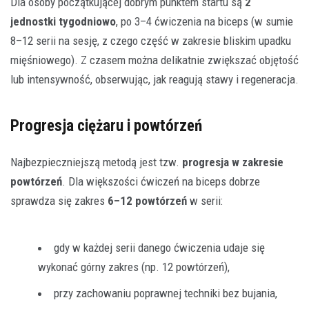
Dla osoby początkującej dobrym punktem startu są
2
jednostki tygodniowo
, po 3–4 ćwiczenia na biceps (w sumie
8–12 serii na sesję, z czego część w zakresie bliskim upadku
mięśniowego). Z czasem można delikatnie zwiększać objętość
lub intensywność, obserwując, jak reagują stawy i regeneracja.
Progresja ciężaru i powtórzeń
Najbezpieczniejszą metodą jest tzw.
progresja w zakresie
powtórzeń
. Dla większości ćwiczeń na biceps dobrze
sprawdza się zakres
6–12 powtórzeń
w serii:
gdy w każdej serii danego ćwiczenia udaje się
wykonać górny zakres (np. 12 powtórzeń),
przy zachowaniu poprawnej techniki bez bujania,