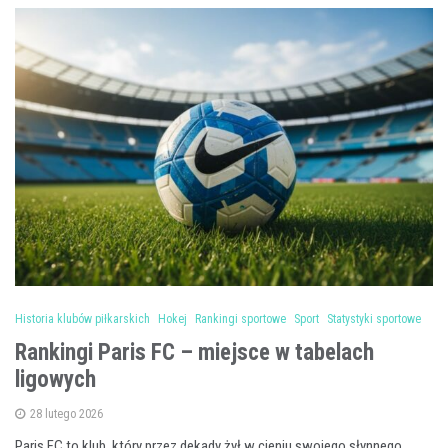
Historia klubów piłkarskich
Hokej
Rankingi sportowe
Sport
Statystyki sportowe
Rankingi Paris FC – miejsce w tabelach
ligowych
28 lutego 2026
Paris FC to klub, który przez dekady żył w cieniu swojego słynnego