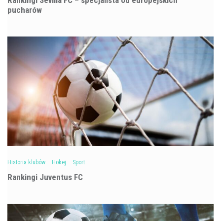
Rankingi Sevilla FC – specjalista od europejskich
pucharów
Historia klubów
Hokej
Sport
Rankingi Juventus FC