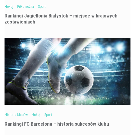
Hokej
Piłka nożna
Sport
Rankingi Jagiellonia Białystok – miejsce w krajowych
zestawieniach
Historia klubów
Hokej
Sport
Rankingi FC Barcelona – historia sukcesów klubu