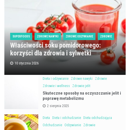
SUPERFOODS
ZDROWE NAWYKI
ZDROWE ODŻYWIANIE
ZDROWIE
Właściwości soku pomidorowego:
korzyści dla zdrowia i sylwetki
10 stycznia 2026
Dieta i odżywianie
Zdrowe nawyki
Zdrowie
Zdrowie i wellness
Zdrowie jelit
Skuteczne sposoby na oczyszczanie jelit i
poprawę metabolizmu
2 sierpnia 2025
Dieta
Dieta i odchudzanie
Dieta odchudzająca
Odchudzanie
Odżywianie
Zdrowie