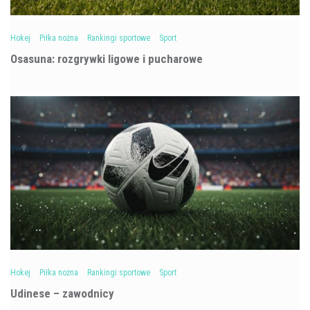
Hokej
Piłka nożna
Rankingi sportowe
Sport
Osasuna: rozgrywki ligowe i pucharowe
Hokej
Piłka nożna
Rankingi sportowe
Sport
Udinese – zawodnicy