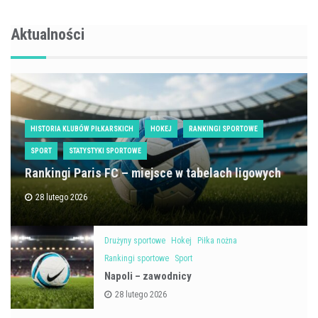
Aktualności
HISTORIA KLUBÓW PIŁKARSKICH
HOKEJ
RANKINGI SPORTOWE
SPORT
STATYSTYKI SPORTOWE
Rankingi Paris FC – miejsce w tabelach ligowych
28 lutego 2026
Drużyny sportowe
Hokej
Piłka nożna
Rankingi sportowe
Sport
Napoli – zawodnicy
28 lutego 2026