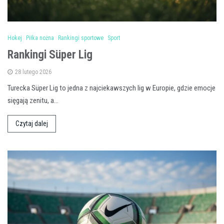
Hokej
Piłka nożna
Rankingi sportowe
Sport
Rankingi Süper Lig
28 lutego 2026
Turecka Süper Lig to jedna z najciekawszych lig w Europie, gdzie emocje
sięgają zenitu, a…
Czytaj dalej