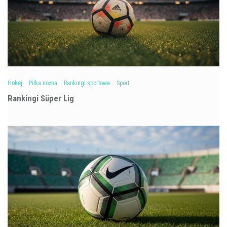
Hokej
Piłka nożna
Rankingi sportowe
Sport
Rankingi Süper Lig