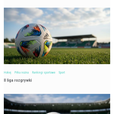
Hokej
Piłka nożna
Rankingi sportowe
Sport
II liga rozgrywki