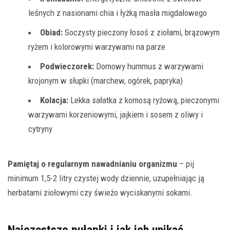
leśnych z nasionami chia i łyżką masła migdałowego
Obiad:
Soczysty pieczony łosoś z ziołami, brązowym
ryżem i kolorowymi warzywami na parze
Podwieczorek:
Domowy hummus z warzywami
krojonym w słupki (marchew, ogórek, papryka)
Kolacja:
Lekka sałatka z komosą ryżową, pieczonymi
warzywami korzeniowymi, jajkiem i sosem z oliwy i
cytryny
Pamiętaj o regularnym nawadnianiu organizmu
– pij
minimum 1,5-2 litry czystej wody dziennie, uzupełniając ją
herbatami ziołowymi czy świeżo wyciskanymi sokami.
Najczęstsze pułapki i jak ich unikać