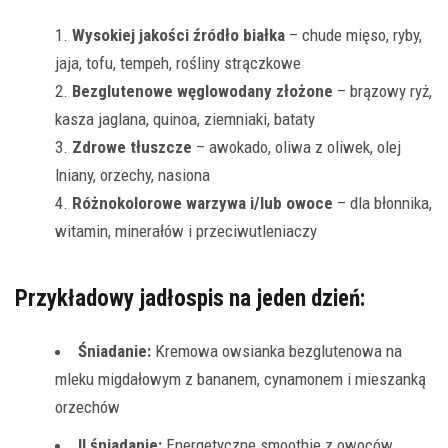
Wysokiej jakości źródło białka
– chude mięso, ryby,
jaja, tofu, tempeh, rośliny strączkowe
Bezglutenowe węglowodany złożone
– brązowy ryż,
kasza jaglana, quinoa, ziemniaki, bataty
Zdrowe tłuszcze
– awokado, oliwa z oliwek, olej
lniany, orzechy, nasiona
Różnokolorowe warzywa i/lub owoce
– dla błonnika,
witamin, minerałów i przeciwutleniaczy
Przykładowy jadłospis na jeden dzień:
Śniadanie:
Kremowa owsianka bezglutenowa na
mleku migdałowym z bananem, cynamonem i mieszanką
orzechów
II śniadanie:
Energetyczne smoothie z owoców