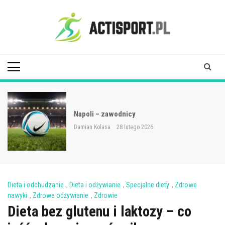
Skip
to
content
Acti Sport
Napoli – zawodnicy
Damian Kolasa
28 lutego 2026
Dieta i odchudzanie
,
Dieta i odżywianie
,
Specjalne diety
,
Zdrowe
nawyki
,
Zdrowe odżywianie
,
Zdrowie
Dieta bez glutenu i laktozy – co