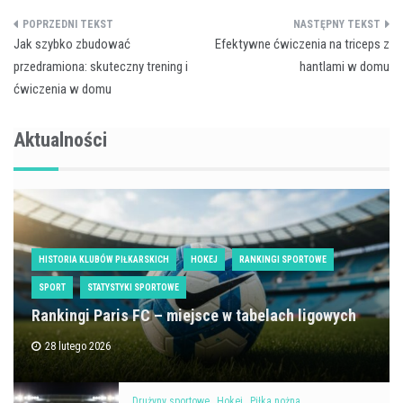
Nawigacja
Jak szybko zbudować
Efektywne ćwiczenia na triceps z
wpisu
przedramiona: skuteczny trening i
hantlami w domu
ćwiczenia w domu
Aktualności
HISTORIA KLUBÓW PIŁKARSKICH
HOKEJ
RANKINGI SPORTOWE
SPORT
STATYSTYKI SPORTOWE
Rankingi Paris FC – miejsce w tabelach ligowych
28 lutego 2026
Drużyny sportowe
Hokej
Piłka nożna