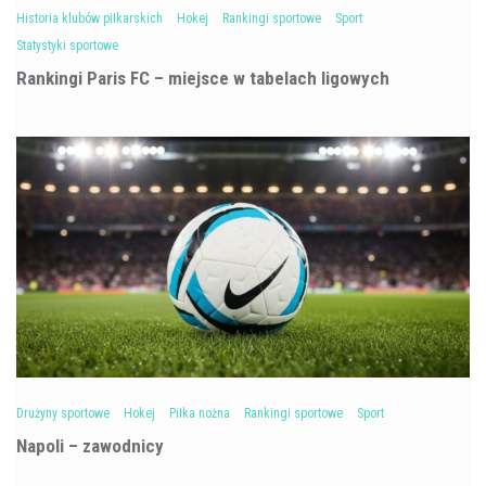
Historia klubów piłkarskich
Hokej
Rankingi sportowe
Sport
Statystyki sportowe
Rankingi Paris FC – miejsce w tabelach ligowych
Drużyny sportowe
Hokej
Piłka nożna
Rankingi sportowe
Sport
Napoli – zawodnicy