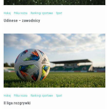
Hokej
Piłka nożna
Rankingi sportowe
Sport
Udinese – zawodnicy
Hokej
Piłka nożna
Rankingi sportowe
Sport
II liga rozgrywki