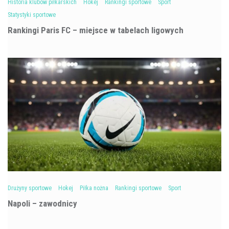
Historia klubów piłkarskich
Hokej
Rankingi sportowe
Sport
Statystyki sportowe
Rankingi Paris FC – miejsce w tabelach ligowych
Drużyny sportowe
Hokej
Piłka nożna
Rankingi sportowe
Sport
Napoli – zawodnicy