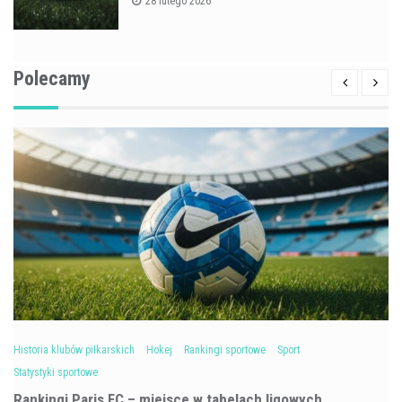
28 lutego 2026
Polecamy
Historia klubów piłkarskich
Hokej
Rankingi sportowe
Sport
Statystyki sportowe
Rankingi Paris FC – miejsce w tabelach ligowych