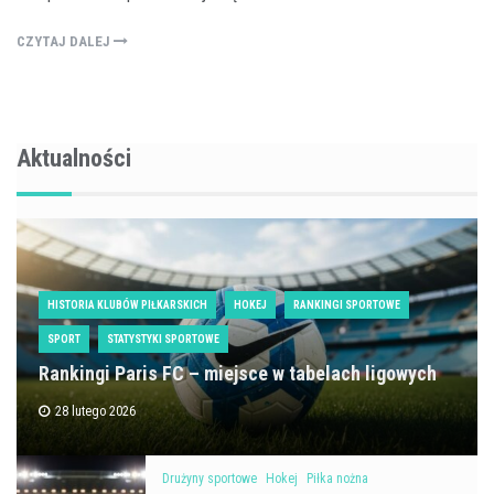
CZYTAJ DALEJ
Aktualności
HISTORIA KLUBÓW PIŁKARSKICH
HOKEJ
RANKINGI SPORTOWE
SPORT
STATYSTYKI SPORTOWE
Rankingi Paris FC – miejsce w tabelach ligowych
28 lutego 2026
Drużyny sportowe
Hokej
Piłka nożna