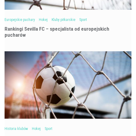
Europejskie puchary
Hokej
Kluby piłkarskie
Sport
Rankingi Sevilla FC – specjalista od europejskich
pucharów
Historia klubów
Hokej
Sport