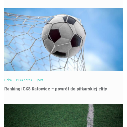
Hokej
Piłka nożna
Sport
Rankingi GKS Katowice – powrót do piłkarskiej elity