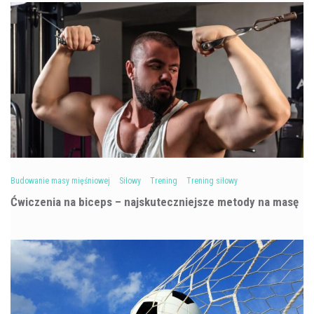
Budowanie masy mięśniowej
Siłowy
Trening
Trening siłowy
Ćwiczenia na biceps – najskuteczniejsze metody na masę