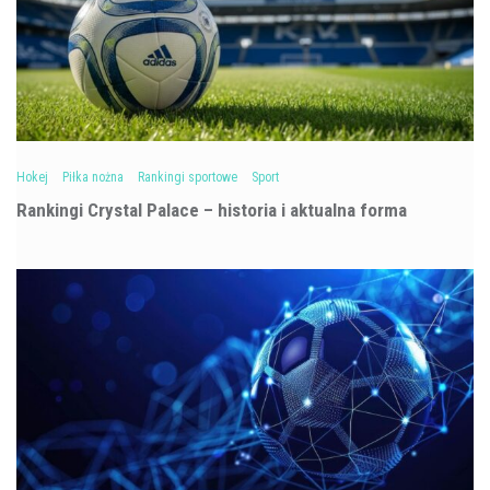
Hokej
Piłka nożna
Rankingi sportowe
Sport
Rankingi Crystal Palace – historia i aktualna forma