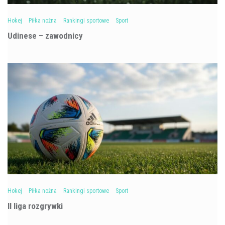
Hokej
Piłka nożna
Rankingi sportowe
Sport
Udinese – zawodnicy
Hokej
Piłka nożna
Rankingi sportowe
Sport
II liga rozgrywki