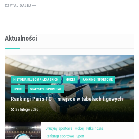
CZYTAJ DALEJ
Aktualności
HISTORIA KLUBÓW PIŁKARSKICH
HOKEJ
RANKINGI SPORTOWE
SPORT
STATYSTYKI SPORTOWE
Rankingi Paris FC – miejsce w tabelach ligowych
28 lutego 2026
Drużyny sportowe
Hokej
Piłka nożna
Rankingi sportowe
Sport