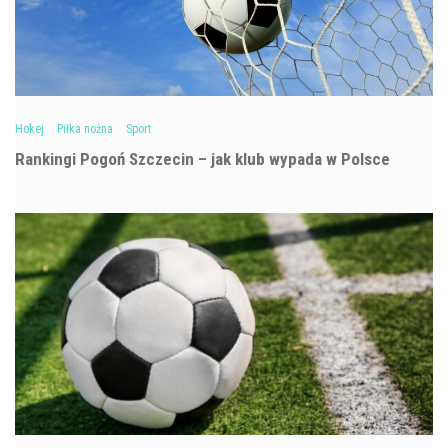
Hokej
Piłka nożna
Sport
Rankingi Pogoń Szczecin – jak klub wypada w Polsce