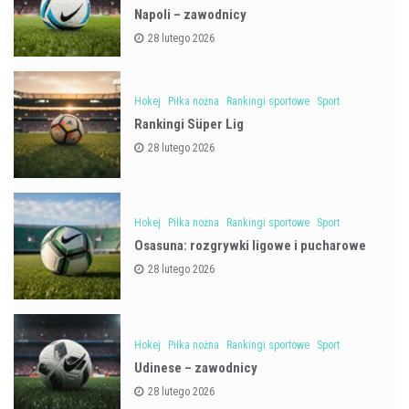
Napoli – zawodnicy
28 lutego 2026
Hokej
Piłka nożna
Rankingi sportowe
Sport
Rankingi Süper Lig
28 lutego 2026
Hokej
Piłka nożna
Rankingi sportowe
Sport
Osasuna: rozgrywki ligowe i pucharowe
28 lutego 2026
Hokej
Piłka nożna
Rankingi sportowe
Sport
Udinese – zawodnicy
28 lutego 2026