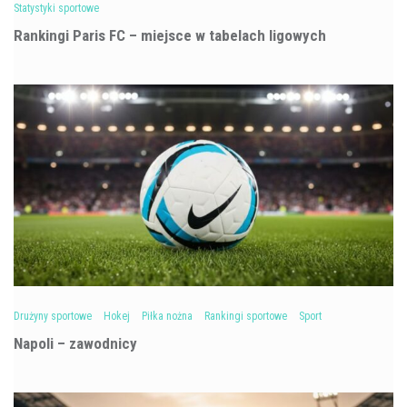
Statystyki sportowe
Rankingi Paris FC – miejsce w tabelach ligowych
Drużyny sportowe
Hokej
Piłka nożna
Rankingi sportowe
Sport
Napoli – zawodnicy