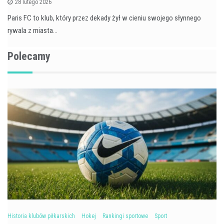
28 lutego 2026
Paris FC to klub, który przez dekady żył w cieniu swojego słynnego
rywala z miasta…
Polecamy
Historia klubów piłkarskich
Hokej
Rankingi sportowe
Sport