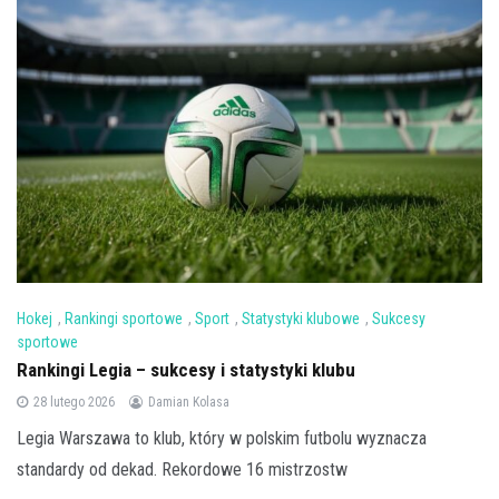
Hokej
,
Rankingi sportowe
,
Sport
,
Statystyki klubowe
,
Sukcesy
sportowe
Rankingi Legia – sukcesy i statystyki klubu
28 lutego 2026
Damian Kolasa
Legia Warszawa to klub, który w polskim futbolu wyznacza
standardy od dekad. Rekordowe 16 mistrzostw