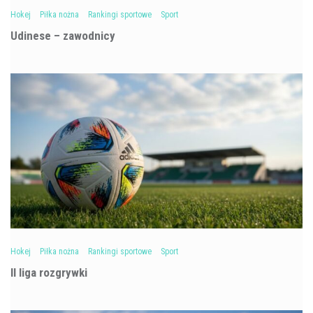
Hokej
Piłka nożna
Rankingi sportowe
Sport
Udinese – zawodnicy
Hokej
Piłka nożna
Rankingi sportowe
Sport
II liga rozgrywki