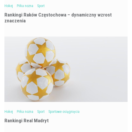
Hokej
Piłka nożna
Sport
Rankingi Raków Częstochowa – dynamiczny wzrost
znaczenia
Hokej
Piłka nożna
Sport
Sportowe osiągnięcia
Rankingi Real Madryt