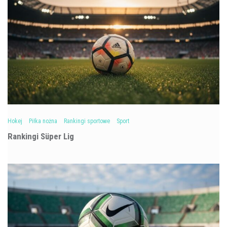
Hokej
Piłka nożna
Rankingi sportowe
Sport
Rankingi Süper Lig