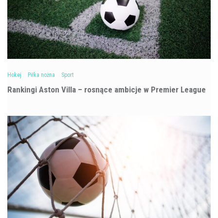
Hokej
Piłka nożna
Sport
Rankingi Aston Villa – rosnące ambicje w Premier League