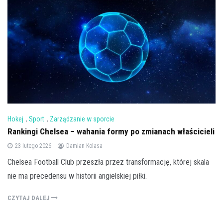
Hokej
,
Sport
,
Zarządzanie w sporcie
Rankingi Chelsea – wahania formy po zmianach właścicieli
23 lutego 2026
Damian Kolasa
Chelsea Football Club przeszła przez transformację, której skala
nie ma precedensu w historii angielskiej piłki.
CZYTAJ DALEJ