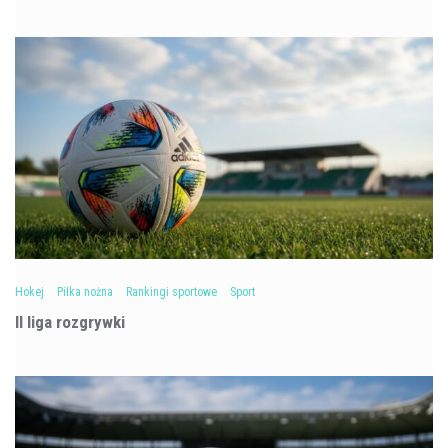
Hokej
Piłka nożna
Rankingi sportowe
Sport
II liga rozgrywki