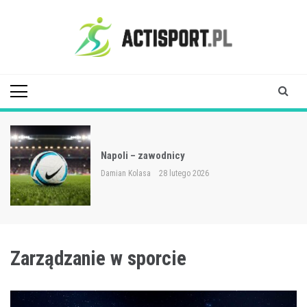
Skip
to
content
Acti Sport
Napoli – zawodnicy
Damian Kolasa
28 lutego 2026
Zarządzanie w sporcie