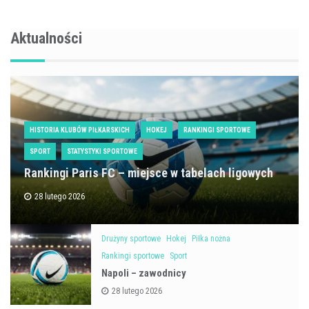
Aktualności
HISTORIA KLUBÓW PIŁKARSKICH
HOKEJ
RANKINGI SPORTOWE
SPORT
STATYSTYKI SPORTOWE
Rankingi Paris FC – miejsce w tabelach ligowych
28 lutego 2026
Drużyny sportowe
Hokej
Piłka nożna
Rankingi sportowe
Sport
Napoli – zawodnicy
28 lutego 2026