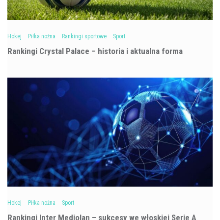
Hokej
Piłka nożna
Rankingi sportowe
Sport
Rankingi Crystal Palace – historia i aktualna forma
Hokej
Piłka nożna
Sport
Rankingi Inter Mediolan – sukcesy we włoskiej Serie A