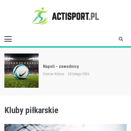
Skip
to
content
Acti Sport
Napoli – zawodnicy
Damian Kolasa
28 lutego 2026
Kluby piłkarskie