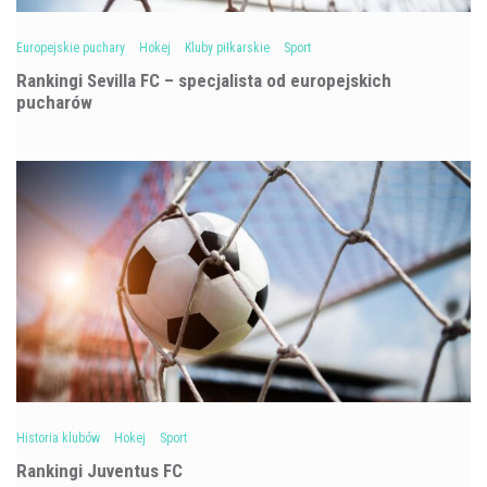
Europejskie puchary
Hokej
Kluby piłkarskie
Sport
Rankingi Sevilla FC – specjalista od europejskich
pucharów
Historia klubów
Hokej
Sport
Rankingi Juventus FC