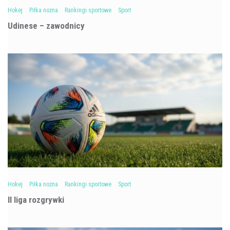
Hokej
Piłka nożna
Rankingi sportowe
Sport
Udinese – zawodnicy
Hokej
Piłka nożna
Rankingi sportowe
Sport
II liga rozgrywki