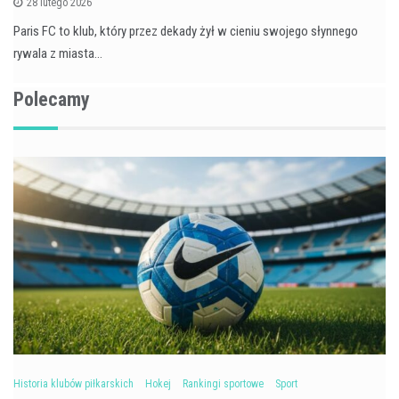
28 lutego 2026
Paris FC to klub, który przez dekady żył w cieniu swojego słynnego
rywala z miasta…
Polecamy
Historia klubów piłkarskich
Hokej
Rankingi sportowe
Sport