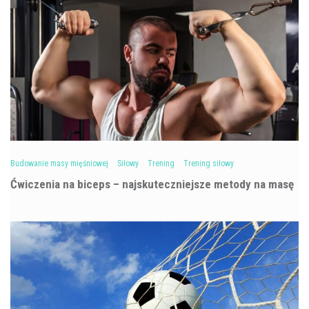
Budowanie masy mięśniowej
Siłowy
Trening
Trening siłowy
Ćwiczenia na biceps – najskuteczniejsze metody na masę