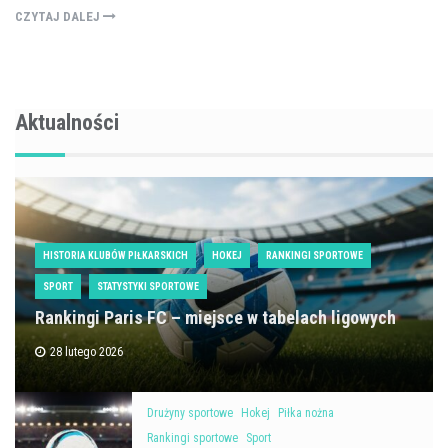
CZYTAJ DALEJ
Aktualności
HISTORIA KLUBÓW PIŁKARSKICH
HOKEJ
RANKINGI SPORTOWE
SPORT
STATYSTYKI SPORTOWE
Rankingi Paris FC – miejsce w tabelach ligowych
28 lutego 2026
Drużyny sportowe
Hokej
Piłka nożna
Rankingi sportowe
Sport