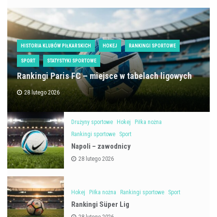
HISTORIA KLUBÓW PIŁKARSKICH
HOKEJ
RANKINGI SPORTOWE
SPORT
STATYSTYKI SPORTOWE
Rankingi Paris FC – miejsce w tabelach ligowych
28 lutego 2026
Drużyny sportowe
Hokej
Piłka nożna
Rankingi sportowe
Sport
Napoli – zawodnicy
28 lutego 2026
Hokej
Piłka nożna
Rankingi sportowe
Sport
Rankingi Süper Lig