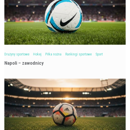
Drużyny sportowe
Hokej
Piłka nożna
Rankingi sportowe
Sport
Napoli – zawodnicy