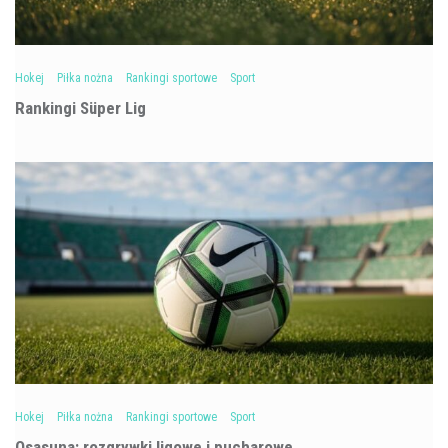
Hokej
Piłka nożna
Rankingi sportowe
Sport
Rankingi Süper Lig
Hokej
Piłka nożna
Rankingi sportowe
Sport
Osasuna: rozgrywki ligowe i pucharowe