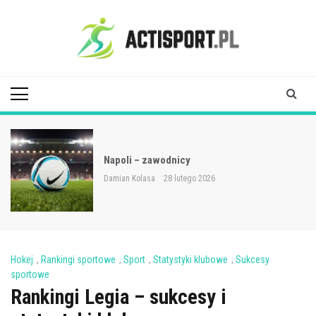
Skip
to
content
Acti Sport
Napoli – zawodnicy
Damian Kolasa
28 lutego 2026
Hokej
,
Rankingi sportowe
,
Sport
,
Statystyki klubowe
,
Sukcesy
sportowe
Rankingi Legia – sukcesy i