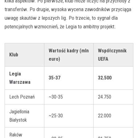
kilka aspektów. Po pierwsze, klub może liczyć na przychody z
transferów. Po drugie, wysoka wycena zawodników przyciąga
uwagę skautów z lepszych lig. Po trzecie, to sygnał dla
potencjalnych wzmocnień, że Legia to ambitny projekt.
Wartość kadry (mln
Współczynnik
Klub
euro)
UEFA
Legia
35-37
32.500
Warszawa
Lech Poznań
~30-35
24.750
Jagiellonia
~25-30
22.000
Białystok
Raków