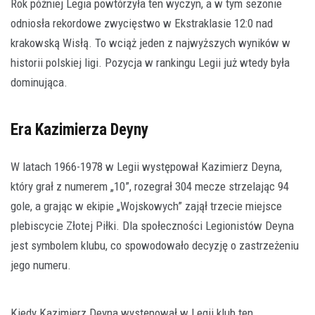
Rok później Legia powtórzyła ten wyczyn, a w tym sezonie
odniosła rekordowe zwycięstwo w Ekstraklasie 12:0 nad
krakowską Wisłą. To wciąż jeden z najwyższych wyników w
historii polskiej ligi. Pozycja w rankingu Legii już wtedy była
dominująca.
Era Kazimierza Deyny
W latach 1966-1978 w Legii występował Kazimierz Deyna,
który grał z numerem „10”, rozegrał 304 mecze strzelając 94
gole, a grając w ekipie „Wojskowych” zajął trzecie miejsce
plebiscycie Złotej Piłki. Dla społeczności Legionistów Deyna
jest symbolem klubu, co spowodowało decyzję o zastrzeżeniu
jego numeru.
Kiedy Kazimierz Deyna występował w Legii klub ten