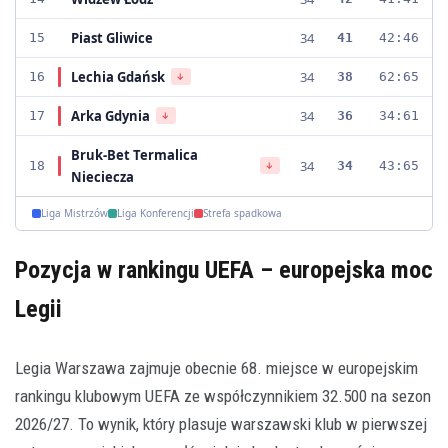
Piast Gliwice
34
15
41
42:46
Lechia Gdańsk
34
16
38
62:65
↓
Arka Gdynia
34
17
36
34:61
↓
Bruk-Bet Termalica
34
18
34
43:65
↓
Nieciecza
Liga Mistrzów
Liga Konferencji
Strefa spadkowa
Pozycja w rankingu UEFA – europejska moc
Legii
Legia Warszawa zajmuje obecnie 68. miejsce w europejskim
rankingu klubowym UEFA ze współczynnikiem 32.500 na sezon
2026/27. To wynik, który plasuje warszawski klub w pierwszej