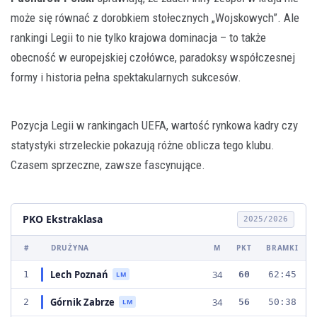
może się równać z dorobkiem stołecznych „Wojskowych”. Ale
rankingi Legii to nie tylko krajowa dominacja – to także
obecność w europejskiej czołówce, paradoksy współczesnej
formy i historia pełna spektakularnych sukcesów.
Pozycja Legii w rankingach UEFA, wartość rynkowa kadry czy
statystyki strzeleckie pokazują różne oblicza tego klubu.
Czasem sprzeczne, zawsze fascynujące.
PKO Ekstraklasa
2025/2026
#
DRUŻYNA
M
PKT
BRAMKI
Lech Poznań
34
1
60
62:45
LM
Górnik Zabrze
34
2
56
50:38
LM