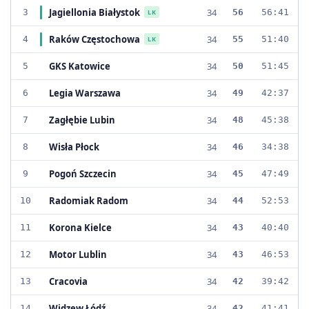
Jagiellonia Białystok
34
3
56
56:41
LK
Raków Częstochowa
34
4
55
51:40
LK
GKS Katowice
34
5
50
51:45
Legia Warszawa
34
6
49
42:37
Zagłębie Lubin
34
7
48
45:38
Wisła Płock
34
8
46
34:38
Pogoń Szczecin
34
9
45
47:49
Radomiak Radom
34
10
44
52:53
Korona Kielce
34
11
43
40:40
Motor Lublin
34
12
43
46:53
Cracovia
34
13
42
39:42
Widzew Łódź
34
14
42
41:41