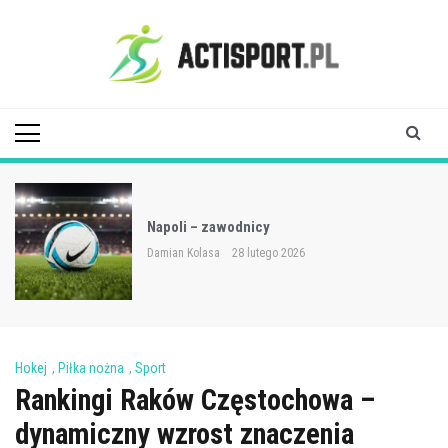
Skip
to
content
Acti Sport
Napoli – zawodnicy
Damian Kolasa
28 lutego 2026
Hokej
,
Piłka nożna
,
Sport
Rankingi Raków Częstochowa –
dynamiczny wzrost znaczenia