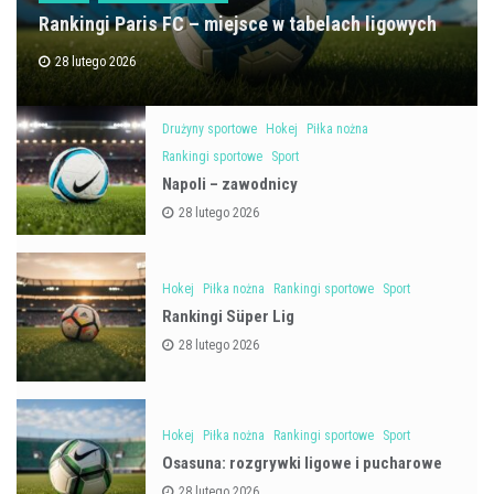
Rankingi Paris FC – miejsce w tabelach ligowych
28 lutego 2026
Drużyny sportowe
Hokej
Piłka nożna
Rankingi sportowe
Sport
Napoli – zawodnicy
28 lutego 2026
Hokej
Piłka nożna
Rankingi sportowe
Sport
Rankingi Süper Lig
28 lutego 2026
Hokej
Piłka nożna
Rankingi sportowe
Sport
Osasuna: rozgrywki ligowe i pucharowe
28 lutego 2026