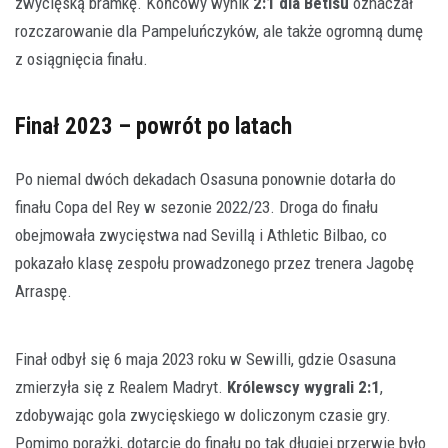
zwycięską bramkę. Końcowy wynik
2:1 dla Betisu
oznaczał
rozczarowanie dla Pampeluńczyków, ale także ogromną dumę
z osiągnięcia finału.
Finał 2023 – powrót po latach
Po niemal dwóch dekadach Osasuna ponownie dotarła do
finału Copa del Rey w sezonie 2022/23. Droga do finału
obejmowała zwycięstwa nad Sevillą i Athletic Bilbao, co
pokazało klasę zespołu prowadzonego przez trenera Jagobę
Arraspę.
Finał odbył się 6 maja 2023 roku w Sewilli, gdzie Osasuna
zmierzyła się z Realem Madryt.
Królewscy wygrali 2:1
,
zdobywając gola zwycięskiego w doliczonym czasie gry.
Pomimo porażki, dotarcie do finału po tak długiej przerwie było