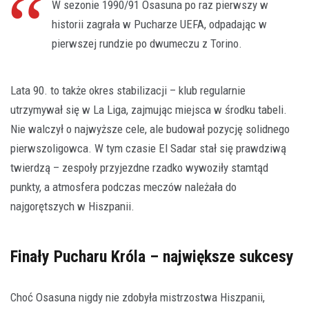
W sezonie 1990/91 Osasuna po raz pierwszy w
historii zagrała w Pucharze UEFA, odpadając w
pierwszej rundzie po dwumeczu z Torino.
Lata 90. to także okres stabilizacji – klub regularnie
utrzymywał się w La Liga, zajmując miejsca w środku tabeli.
Nie walczył o najwyższe cele, ale budował pozycję solidnego
pierwszoligowca. W tym czasie El Sadar stał się prawdziwą
twierdzą – zespoły przyjezdne rzadko wywoziły stamtąd
punkty, a atmosfera podczas meczów należała do
najgorętszych w Hiszpanii.
Finały Pucharu Króla – największe sukcesy
Choć Osasuna nigdy nie zdobyła mistrzostwa Hiszpanii,