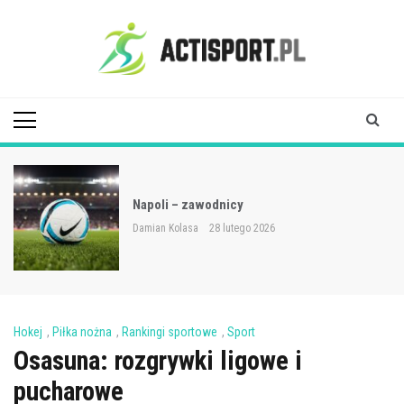
Skip
to
content
Acti Sport
Napoli – zawodnicy
Damian Kolasa
28 lutego 2026
Hokej
,
Piłka nożna
,
Rankingi sportowe
,
Sport
Osasuna: rozgrywki ligowe i
pucharowe