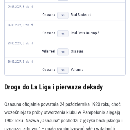
09.05.2027, Brak inf
Osasuna
Real Sociedad
vs
16.05.2027, Brak inf
Osasuna
Real Betis Balompié
vs
23.05.2027, Brak inf
Villarreal
Osasuna
vs
30.05.2027, Brak inf
Osasuna
Valencia
vs
Droga do La Liga i pierwsze dekady
Osasuna oficjalnie powstała 24 października 1920 roku, choć
wcześniejsze próby utworzenia klubu w Pampelonie sięgają
1903 roku. Nazwa „Osasuna” pochodzi z języka baskijskiego i
oznacza „zdrowie” – miała symbolizować siłę i witalność