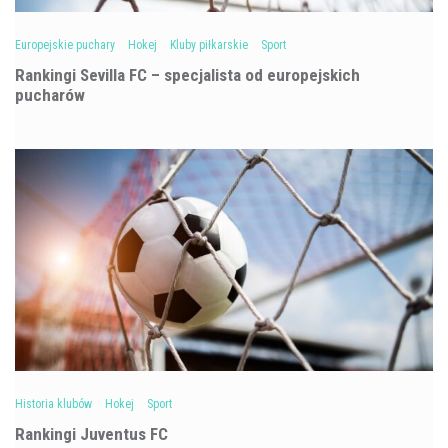
Europejskie puchary
Hokej
Kluby piłkarskie
Sport
Rankingi Sevilla FC – specjalista od europejskich
pucharów
Historia klubów
Hokej
Sport
Rankingi Juventus FC