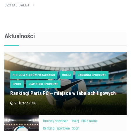
CZYTAJ DALEJ
Aktualności
HISTORIA KLUBÓW PIŁKARSKICH
HOKEJ
RANKINGI SPORTOWE
SPORT
STATYSTYKI SPORTOWE
Rankingi Paris FC – miejsce w tabelach ligowych
28 lutego 2026
Drużyny sportowe
Hokej
Piłka nożna
Rankingi sportowe
Sport