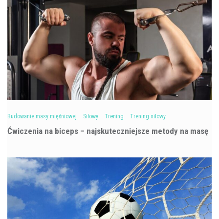
Budowanie masy mięśniowej
Siłowy
Trening
Trening siłowy
Ćwiczenia na biceps – najskuteczniejsze metody na masę