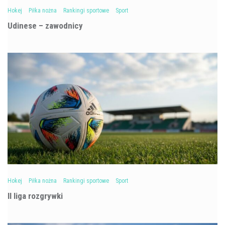
Hokej
Piłka nożna
Rankingi sportowe
Sport
Udinese – zawodnicy
Hokej
Piłka nożna
Rankingi sportowe
Sport
II liga rozgrywki