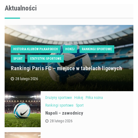
Aktualności
HISTORIA KLUBÓW PIŁKARSKICH
HOKEJ
RANKINGI SPORTOWE
SPORT
STATYSTYKI SPORTOWE
Rankingi Paris FC – miejsce w tabelach ligowych
28 lutego 2026
Drużyny sportowe
Hokej
Piłka nożna
Rankingi sportowe
Sport
Napoli – zawodnicy
28 lutego 2026