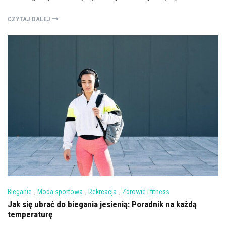
CZYTAJ DALEJ
Bieganie
,
Moda sportowa
,
Rekreacja
,
Zdrowie i fitness
Jak się ubrać do biegania jesienią: Poradnik na każdą
temperaturę