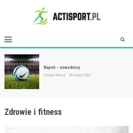
Skip
to
content
Acti Sport
Napoli – zawodnicy
Damian Kolasa
28 lutego 2026
Zdrowie i fitness