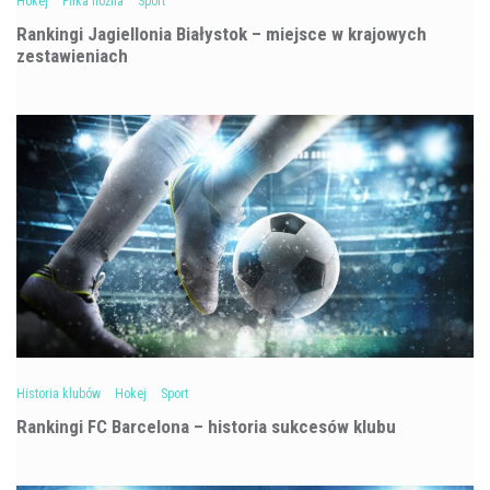
Hokej
Piłka nożna
Sport
Rankingi Jagiellonia Białystok – miejsce w krajowych
zestawieniach
Historia klubów
Hokej
Sport
Rankingi FC Barcelona – historia sukcesów klubu