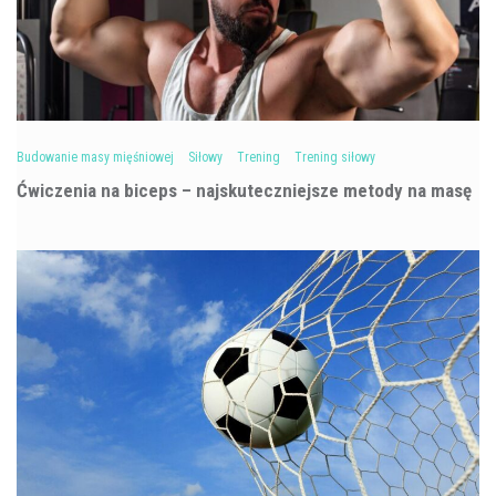
Budowanie masy mięśniowej
Siłowy
Trening
Trening siłowy
Ćwiczenia na biceps – najskuteczniejsze metody na masę