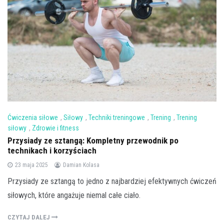
Ćwiczenia siłowe
,
Siłowy
,
Techniki treningowe
,
Trening
,
Trening
siłowy
,
Zdrowie i fitness
Przysiady ze sztangą: Kompletny przewodnik po
technikach i korzyściach
23 maja 2025
Damian Kolasa
Przysiady ze sztangą to jedno z najbardziej efektywnych ćwiczeń
siłowych, które angażuje niemal całe ciało.
CZYTAJ DALEJ