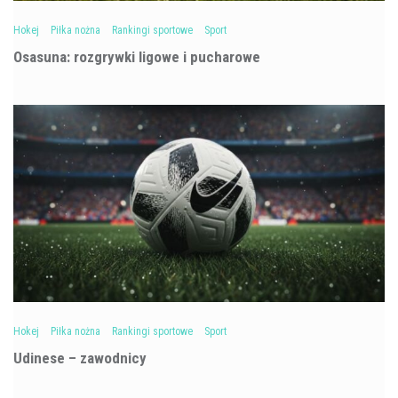
Hokej
Piłka nożna
Rankingi sportowe
Sport
Osasuna: rozgrywki ligowe i pucharowe
Hokej
Piłka nożna
Rankingi sportowe
Sport
Udinese – zawodnicy