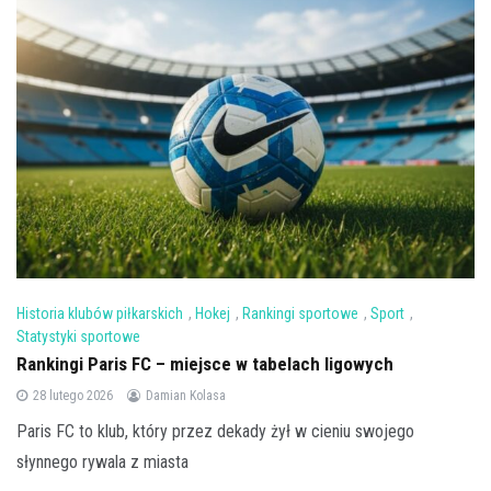
Historia klubów piłkarskich
,
Hokej
,
Rankingi sportowe
,
Sport
,
Statystyki sportowe
Rankingi Paris FC – miejsce w tabelach ligowych
28 lutego 2026
Damian Kolasa
Paris FC to klub, który przez dekady żył w cieniu swojego
słynnego rywala z miasta