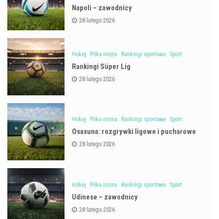
Napoli – zawodnicy
28 lutego 2026
Hokej
Piłka nożna
Rankingi sportowe
Sport
Rankingi Süper Lig
28 lutego 2026
Hokej
Piłka nożna
Rankingi sportowe
Sport
Osasuna: rozgrywki ligowe i pucharowe
28 lutego 2026
Hokej
Piłka nożna
Rankingi sportowe
Sport
Udinese – zawodnicy
28 lutego 2026