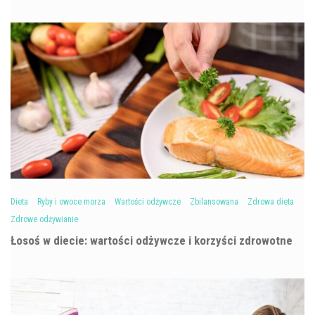
Dieta
Ryby i owoce morza
Wartości odżywcze
Zbilansowana
Zdrowa dieta
Zdrowe odżywianie
Łosoś w diecie: wartości odżywcze i korzyści zdrowotne