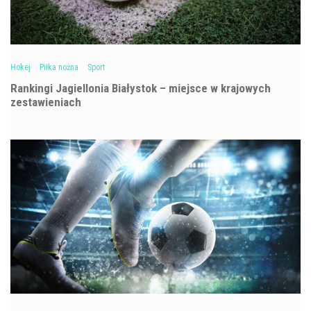
Hokej
Piłka nożna
Sport
Rankingi Jagiellonia Białystok – miejsce w krajowych
zestawieniach