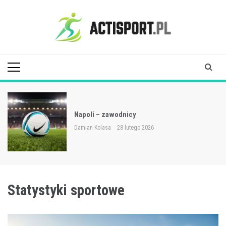
Skip
to
content
Acti Sport
Napoli – zawodnicy
Damian Kolasa
28 lutego 2026
Statystyki sportowe