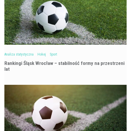
Analiza statystyczna
Hokej
Sport
Rankingi Śląsk Wrocław – stabilność formy na przestrzeni
lat