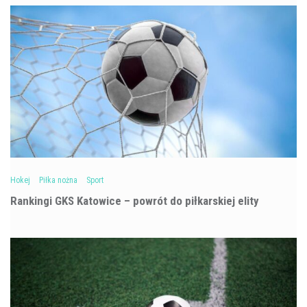
Hokej
Piłka nożna
Sport
Rankingi GKS Katowice – powrót do piłkarskiej elity