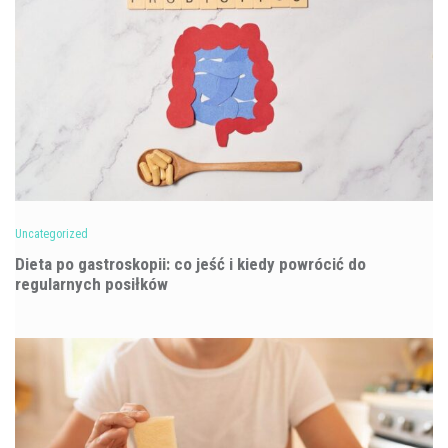
Uncategorized
Dieta po gastroskopii: co jeść i kiedy powrócić do
regularnych posiłków