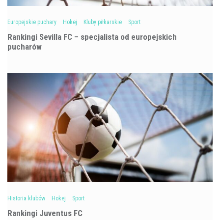
Europejskie puchary
Hokej
Kluby piłkarskie
Sport
Rankingi Sevilla FC – specjalista od europejskich
pucharów
Historia klubów
Hokej
Sport
Rankingi Juventus FC