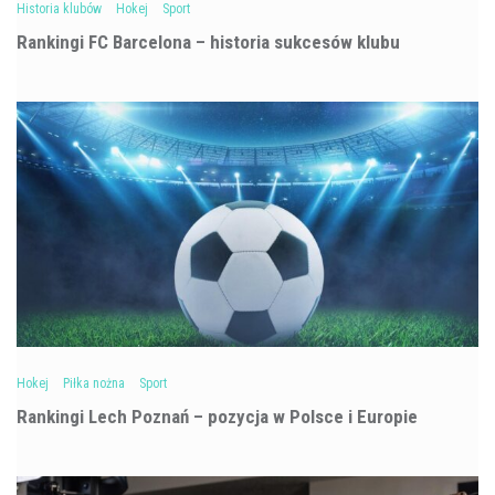
Historia klubów
Hokej
Sport
Rankingi FC Barcelona – historia sukcesów klubu
Hokej
Piłka nożna
Sport
Rankingi Lech Poznań – pozycja w Polsce i Europie