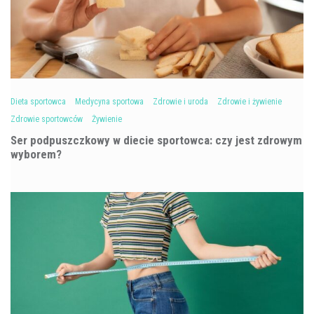
Dieta sportowca
Medycyna sportowa
Zdrowie i uroda
Zdrowie i żywienie
Zdrowie sportowców
Żywienie
Ser podpuszczkowy w diecie sportowca: czy jest zdrowym
wyborem?