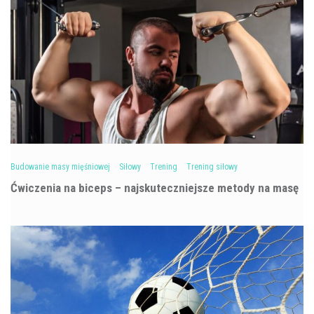
Budowanie masy mięśniowej
Siłowy
Trening
Trening siłowy
Ćwiczenia na biceps – najskuteczniejsze metody na masę