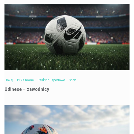
Hokej
Piłka nożna
Rankingi sportowe
Sport
Udinese – zawodnicy