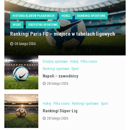
HISTORIA KLUBÓW PIŁKARSKICH
HOKEJ
RANKINGI SPORTOWE
SPORT
STATYSTYKI SPORTOWE
Rankingi Paris FC – miejsce w tabelach ligowych
28 lutego 2026
Drużyny sportowe
Hokej
Piłka nożna
Rankingi sportowe
Sport
Napoli – zawodnicy
28 lutego 2026
Hokej
Piłka nożna
Rankingi sportowe
Sport
Rankingi Süper Lig
28 lutego 2026