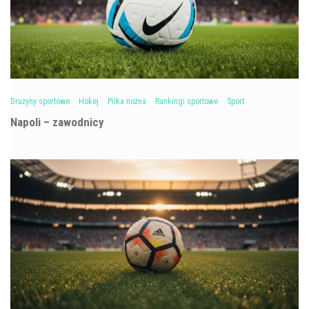
Drużyny sportowe
Hokej
Piłka nożna
Rankingi sportowe
Sport
Napoli – zawodnicy