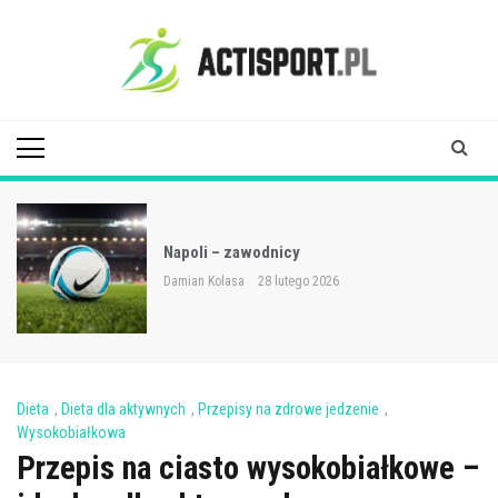
Skip
to
content
Acti Sport
Napoli – zawodnicy
Damian Kolasa
28 lutego 2026
Dieta
,
Dieta dla aktywnych
,
Przepisy na zdrowe jedzenie
,
Wysokobiałkowa
Przepis na ciasto wysokobiałkowe –