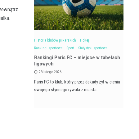
 zewnątrz.
ałka.
styki klubowe
Historia klubów piłkarskich
Hokej
Hok
Rankingi sportowe
Sport
Statystyki sportowe
Ra
atystyki
Rankingi Paris FC – miejsce w tabelach
ligowych
Tu
28 lutego 2026
Eur
skim futbolu
Paris FC to klub, który przez dekady żył w cieniu
ordowe 16
swojego słynnego rywala z miasta…