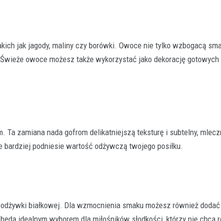
kich jak jagody, maliny czy borówki. Owoce nie tylko wzbogacą sma
 Świeże owoce możesz także wykorzystać jako dekorację gotowych 
. Ta zamiana nada gofrom delikatniejszą teksturę i subtelny, mlec
ze bardziej podniesie wartość odżywczą twojego posiłku.
ej odżywki białkowej. Dla wzmocnienia smaku możesz również dodać
y będą idealnym wyborem dla miłośników słodkości, którzy nie chcą