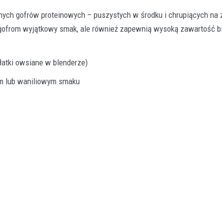
lnych gofrów proteinowych – puszystych w środku i chrupiących na
zą gofrom wyjątkowy smak, ale również zapewnią wysoką zawartość bi
łatki owsiane w blenderze)
Hokej
Rankingi sportowe
Sport
Staty
Sukcesy sportowe
nym lub waniliowym smaku
Rankingi Legia – sukcesy i st
klubu
28 lutego 2026
Legia Warszawa to klub, który w pol
wyznacza standardy od dekad. Rek
mistrzostw…