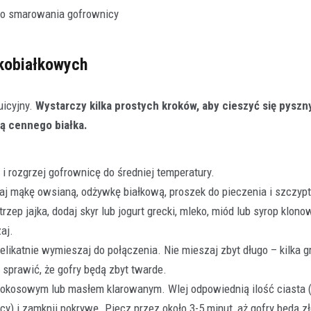
do smarowania gofrownicy
kobiałkowych
uicyjny.
Wystarczy kilka prostych kroków, aby cieszyć się pyszn
ą cennego białka.
i rozgrzej gofrownicę do średniej temperatury.
 mąkę owsianą, odżywkę białkową, proszek do pieczenia i szczyptę
zep jajka, dodaj skyr lub jogurt grecki, mleko, miód lub syrop klonow
aj.
elikatnie wymieszaj do połączenia. Nie mieszaj zbyt długo – kilka 
 sprawić, że gofry będą zbyt twarde.
kokosowym lub masłem klarowanym. Wlej odpowiednią ilość ciasta 
cy) i zamknij pokrywę. Piecz przez około 3-5 minut, aż gofry będą zł