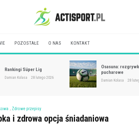
Acti Sport
IE
POZOSTAŁE
O NAS
KONTAKT
Osasuna: rozgrywki
Rankingi Süper Lig
pucharowe
Damian Kolasa
28 lutego 2026
Damian Kolasa
28 lute
kowa
,
Zdrowe przepisy
bka i zdrowa opcja śniadaniowa