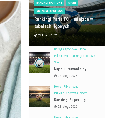
RANKINGI SPORTOWE
SPORT
STATYSTYKI SPORTOWE
Rankingi Paris FC – miejsce w
tabelach ligowych
28 lutego 2026
Drużyny sportowe
Hokej
Piłka nożna
Rankingi sportowe
Sport
Napoli – zawodnicy
28 lutego 2026
Hokej
Piłka nożna
Rankingi sportowe
Sport
Rankingi Süper Lig
28 lutego 2026
Hokej
Piłka nożna