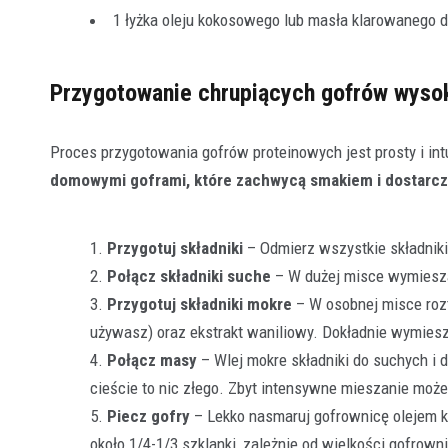
1 łyżka oleju kokosowego lub masła klarowanego 
Przygotowanie chrupiących gofrów wyso
Proces przygotowania gofrów proteinowych jest prosty i int
domowymi goframi, które zachwycą smakiem i dostarcz
Przygotuj składniki
– Odmierz wszystkie składniki 
Połącz składniki suche
– W dużej misce wymieszaj
Przygotuj składniki mokre
– W osobnej misce roztr
używasz) oraz ekstrakt waniliowy. Dokładnie wymiesz
Połącz masy
– Wlej mokre składniki do suchych i d
cieście to nic złego. Zbyt intensywne mieszanie może
Piecz gofry
– Lekko nasmaruj gofrownicę olejem 
około 1/4-1/3 szklanki, zależnie od wielkości gofrowni