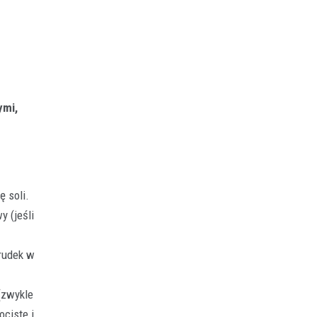
ymi,
 soli.
y (jeśli
grudek w
(zwykle
ociste i