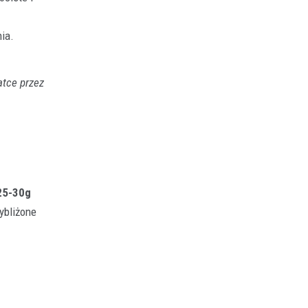
ia.
atce przez
25-30g
ybliżone