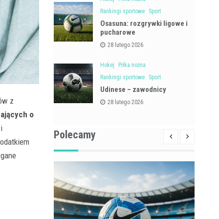
Rankingi sportowe
Sport
Osasuna: rozgrywki ligowe i
pucharowe
28 lutego 2026
Hokej
Piłka nożna
Rankingi sportowe
Sport
Udinese – zawodnicy
rów z
28 lutego 2026
bających o
i
Polecamy
dodatkiem
egane