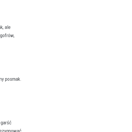
k, ale
gofrów,
zny posmak.
 garść
 rezygnować