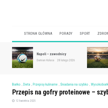
Skip
to
content
STRONA GŁÓWNA
PORADY
SPORT
ZDROW
sce w
Napoli – zawodnicy
Damian Kolasa
28 lutego 2026
Białko
,
Dieta
,
Przepisy kulinarne
,
Śniadania na szybko
,
Wysokobiał
Przepis na gofry proteinowe – szy
12 kwietnia 2025