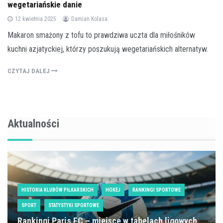
wegetariańskie danie
12 kwietnia 2025
Damian Kolasa
Makaron smażony z tofu to prawdziwa uczta dla miłośników
kuchni azjatyckiej, którzy poszukują wegetariańskich alternatyw.
CZYTAJ DALEJ
Aktualności
HISTORIA KLUBÓW PIŁKARSKICH
HOKEJ
RANKINGI SPORTOWE
SPORT
STATYSTYKI SPORTOWE
Rankingi Paris FC – miejsce w tabelach ligowych