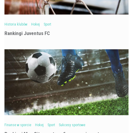
Historia klubów
Hokej
Sport
Rankingi Juventus FC
Finanse w sporcie
Hokej
Sport
Sukcesy sportowe