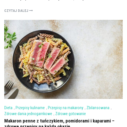
CZYTAJ DALEJ
Dieta
,
Przepisy kulinarne
,
Przepisy na makarony
,
Zbilansowana
,
Zdrowe dania jednogarnkowe
,
Zdrowe gotowanie
Makaron penne z tuńczykiem, pomidorami i kaparami –
zdrowe przepisy na każdą okazję