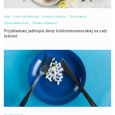
Dieta
Dieta i odchudzanie
Przepisy kulinarne
Zbilansowana
Zbilansowana dieta
Zdrowe odżywianie
Przykładowy jadłospis diety śródziemnomorskiej na cały
tydzień