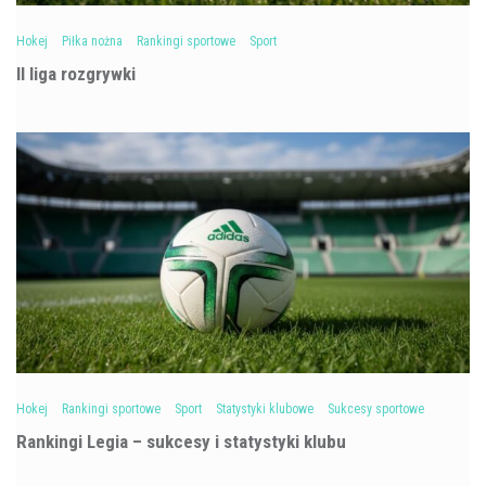
Hokej
Piłka nożna
Rankingi sportowe
Sport
II liga rozgrywki
Hokej
Rankingi sportowe
Sport
Statystyki klubowe
Sukcesy sportowe
Rankingi Legia – sukcesy i statystyki klubu