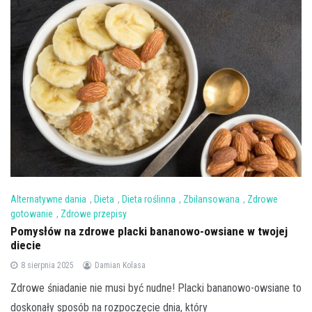
Alternatywne dania
,
Dieta
,
Dieta roślinna
,
Zbilansowana
,
Zdrowe
gotowanie
,
Zdrowe przepisy
Pomysłów na zdrowe placki bananowo-owsiane w twojej
diecie
8 sierpnia 2025
Damian Kolasa
Zdrowe śniadanie nie musi być nudne! Placki bananowo-owsiane to
doskonały sposób na rozpoczęcie dnia, który