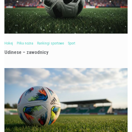
Hokej
Piłka nożna
Rankingi sportowe
Sport
Udinese – zawodnicy