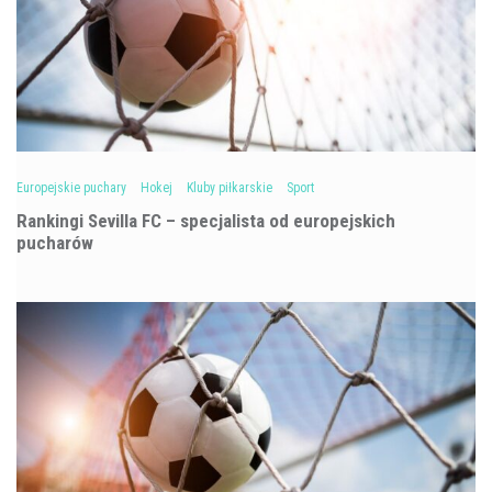
Europejskie puchary
Hokej
Kluby piłkarskie
Sport
Rankingi Sevilla FC – specjalista od europejskich
pucharów