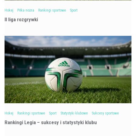
Hokej
Piłka nożna
Rankingi sportowe
Sport
II liga rozgrywki
Hokej
Rankingi sportowe
Sport
Statystyki klubowe
Sukcesy sportowe
Rankingi Legia – sukcesy i statystyki klubu