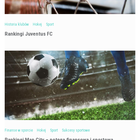
Historia klubów
Hokej
Sport
Rankingi Juventus FC
Finanse w sporcie
Hokej
Sport
Sukcesy sportowe
Rankingi Man City – potęga finansowa i sportowa