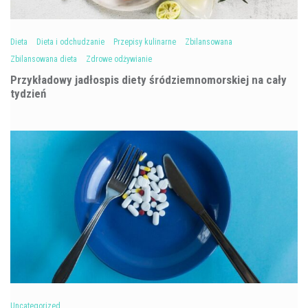
Dieta
Dieta i odchudzanie
Przepisy kulinarne
Zbilansowana
Zbilansowana dieta
Zdrowe odżywianie
Przykładowy jadłospis diety śródziemnomorskiej na cały
tydzień
Uncategorized