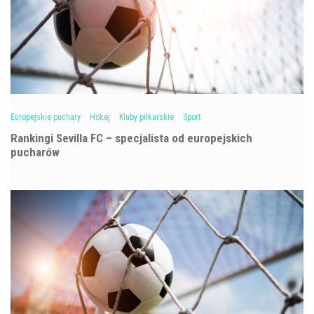
Europejskie puchary
Hokej
Kluby piłkarskie
Sport
Rankingi Sevilla FC – specjalista od europejskich
pucharów