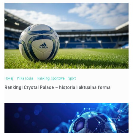
Hokej
Piłka nożna
Rankingi sportowe
Sport
Rankingi Crystal Palace – historia i aktualna forma