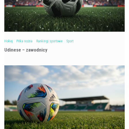
Hokej
Piłka nożna
Rankingi sportowe
Sport
Udinese – zawodnicy