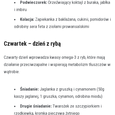
Podwieczorek:
Orzeźwiający koktajl z buraka, jabłka
i imbiru
Kolacja:
Zapiekanka z bakłażana, cukinii, pomidorów i
odrobiny sera feta z ziołami prowansalskimi
Czwartek – dzień z rybą
Czwarty dzień wprowadza kwasy omega-3 z ryb, które mają
działanie przeciwzapalne i wspierają metabolizm tłuszczów w
wątrobie.
Śniadanie:
Jaglanka z gruszką i cynamonem (50g
kaszy jaglanej, 1 gruszka, cynamon, odrobina miodu)
Drugie śniadanie:
Twarożek ze szczypiorkiem i
rzodkiewką, kromka pieczywa żytniego