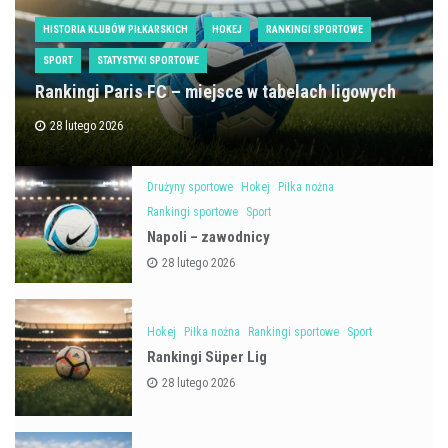
HISTORIA KLUBÓW PIŁKARSKICH
HOKEJ
RANKINGI SPORTOWE
SPORT
STATYSTYKI SPORTOWE
Rankingi Paris FC – miejsce w tabelach ligowych
28 lutego 2026
Drużyny sportowe
Hokej
Piłka nożna
Rankingi sportowe
Sport
Napoli – zawodnicy
28 lutego 2026
Hokej
Piłka nożna
Rankingi sportowe
Sport
Rankingi Süper Lig
28 lutego 2026