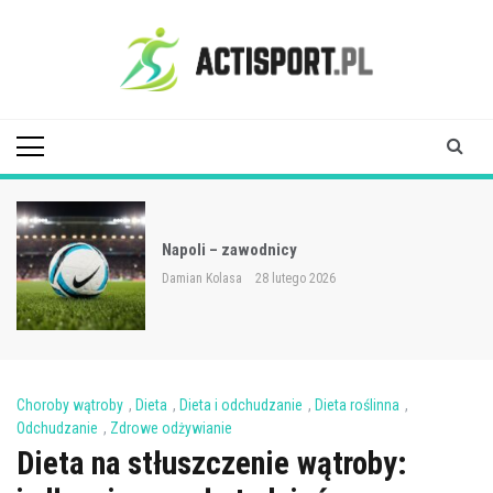
Skip
to
content
Acti Sport
Napoli – zawodnicy
Damian Kolasa
28 lutego 2026
Choroby wątroby
,
Dieta
,
Dieta i odchudzanie
,
Dieta roślinna
,
Odchudzanie
,
Zdrowe odżywianie
Dieta na stłuszczenie wątroby: