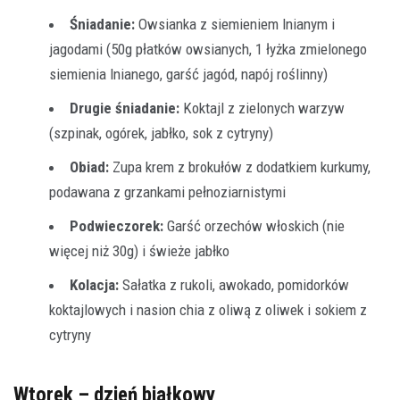
Śniadanie:
Owsianka z siemieniem lnianym i
jagodami (50g płatków owsianych, 1 łyżka zmielonego
siemienia lnianego, garść jagód, napój roślinny)
Drugie śniadanie:
Koktajl z zielonych warzyw
(szpinak, ogórek, jabłko, sok z cytryny)
Obiad:
Zupa krem z brokułów z dodatkiem kurkumy,
podawana z grzankami pełnoziarnistymi
Podwieczorek:
Garść orzechów włoskich (nie
więcej niż 30g) i świeże jabłko
Kolacja:
Sałatka z rukoli, awokado, pomidorków
koktajlowych i nasion chia z oliwą z oliwek i sokiem z
cytryny
Wtorek – dzień białkowy