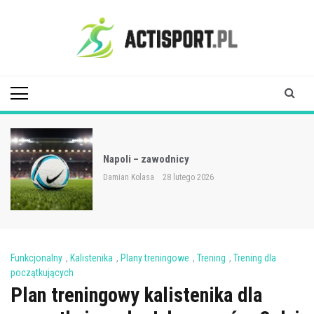
Skip
to
content
Acti Sport
Napoli – zawodnicy
Damian Kolasa
28 lutego 2026
Funkcjonalny
,
Kalistenika
,
Plany treningowe
,
Trening
,
Trening dla
początkujących
Plan treningowy kalistenika dla