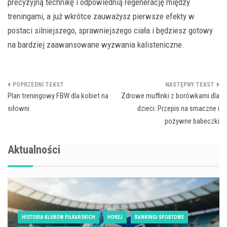
precyzyjną technikę i odpowiednią regenerację między
treningami, a już wkrótce zauważysz pierwsze efekty w
postaci silniejszego, sprawniejszego ciała i będziesz gotowy
na bardziej zaawansowane wyzwania kalisteniczne.
Nawigacja
Plan treningowy FBW dla kobiet na
Zdrowe muffinki z borówkami dla
wpisu
siłowni
dzieci: Przepis na smaczne i
pożywne babeczki
Aktualności
HISTORIA KLUBÓW PIŁKARSKICH
HOKEJ
RANKINGI SPORTOWE