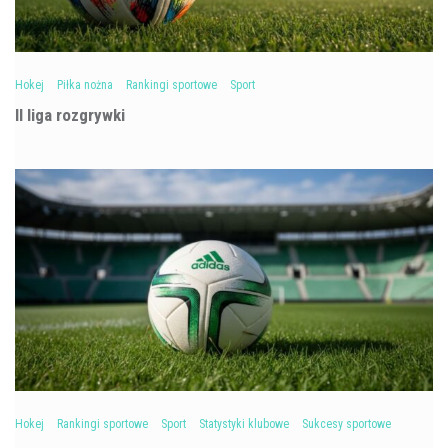
Hokej
Piłka nożna
Rankingi sportowe
Sport
II liga rozgrywki
Hokej
Rankingi sportowe
Sport
Statystyki klubowe
Sukcesy sportowe