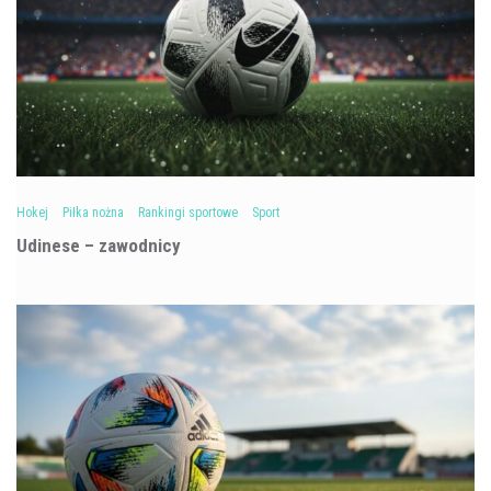
Hokej
Piłka nożna
Rankingi sportowe
Sport
Udinese – zawodnicy