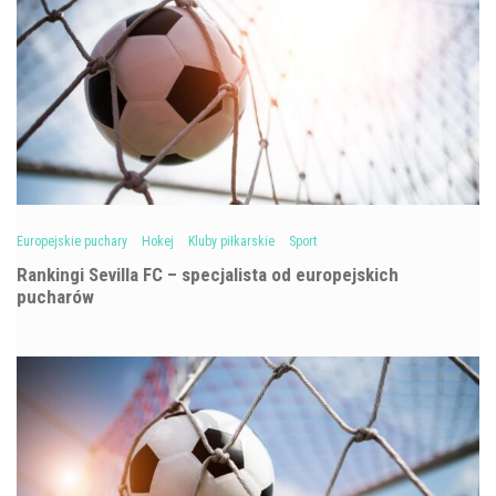
Europejskie puchary
Hokej
Kluby piłkarskie
Sport
Rankingi Sevilla FC – specjalista od europejskich
pucharów