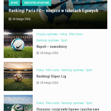
SPORT
STATYSTYKI SPORTOWE
Rankingi Paris FC – miejsce w tabelach ligowych
28 lutego 2026
Drużyny sportowe
Hokej
Piłka nożna
Rankingi sportowe
Sport
Napoli – zawodnicy
28 lutego 2026
Hokej
Piłka nożna
Rankingi sportowe
Sport
Rankingi Süper Lig
28 lutego 2026
Hokej
Piłka nożna
Rankingi sportowe
Sport
Osasuna: rozgrywki ligowe i pucharowe