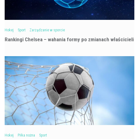
Hokej
Sport
Zarządzanie w sporcie
Rankingi Chelsea – wahania formy po zmianach właścicieli
Hokej
Piłka nożna
Sport