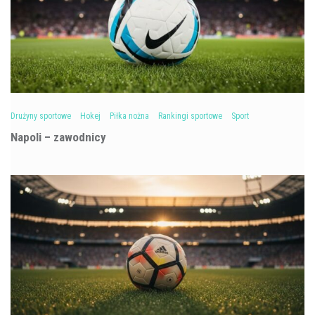
Drużyny sportowe
Hokej
Piłka nożna
Rankingi sportowe
Sport
Napoli – zawodnicy