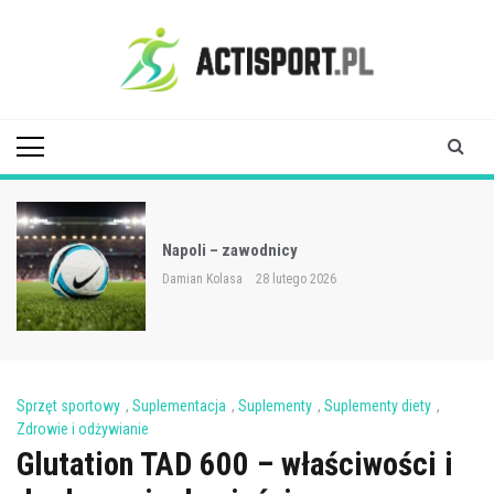
Skip
to
content
Acti Sport
Napoli – zawodnicy
Damian Kolasa
28 lutego 2026
Sprzęt sportowy
,
Suplementacja
,
Suplementy
,
Suplementy diety
,
Zdrowie i odżywianie
Glutation TAD 600 – właściwości i