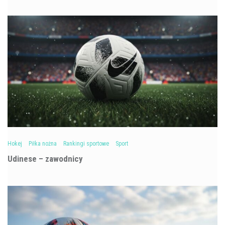
Hokej
Piłka nożna
Rankingi sportowe
Sport
Udinese – zawodnicy