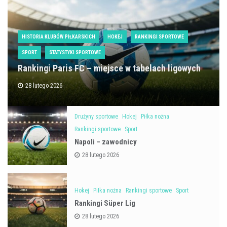
HISTORIA KLUBÓW PIŁKARSKICH
HOKEJ
RANKINGI SPORTOWE
SPORT
STATYSTYKI SPORTOWE
Rankingi Paris FC – miejsce w tabelach ligowych
28 lutego 2026
Drużyny sportowe
Hokej
Piłka nożna
Rankingi sportowe
Sport
Napoli – zawodnicy
28 lutego 2026
Hokej
Piłka nożna
Rankingi sportowe
Sport
Rankingi Süper Lig
28 lutego 2026