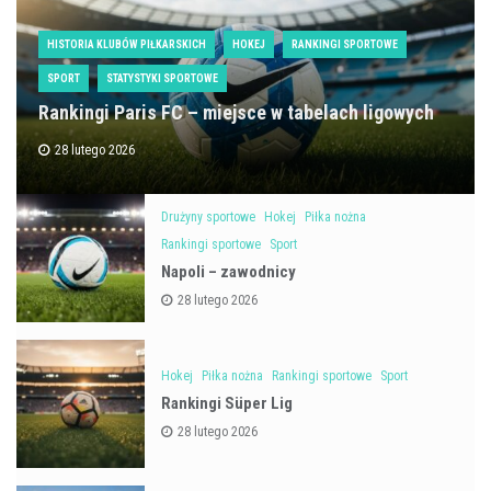
HISTORIA KLUBÓW PIŁKARSKICH
HOKEJ
RANKINGI SPORTOWE
SPORT
STATYSTYKI SPORTOWE
Rankingi Paris FC – miejsce w tabelach ligowych
28 lutego 2026
Drużyny sportowe
Hokej
Piłka nożna
Rankingi sportowe
Sport
Napoli – zawodnicy
28 lutego 2026
Hokej
Piłka nożna
Rankingi sportowe
Sport
Rankingi Süper Lig
28 lutego 2026