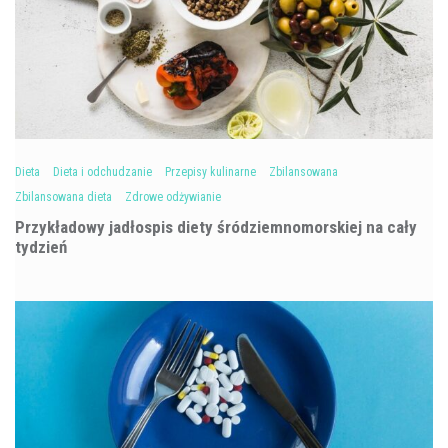
Dieta
Dieta i odchudzanie
Przepisy kulinarne
Zbilansowana
Zbilansowana dieta
Zdrowe odżywianie
Przykładowy jadłospis diety śródziemnomorskiej na cały
tydzień