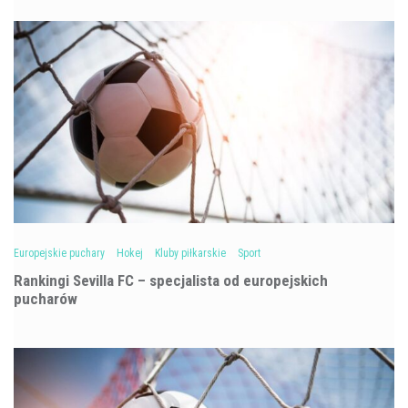
Europejskie puchary
Hokej
Kluby piłkarskie
Sport
Rankingi Sevilla FC – specjalista od europejskich
pucharów