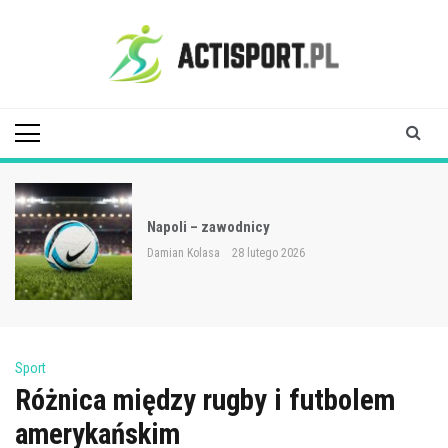
Skip
to
content
Acti Sport
Napoli – zawodnicy
Damian Kolasa
28 lutego 2026
Sport
Różnica między rugby i futbolem
amerykańskim