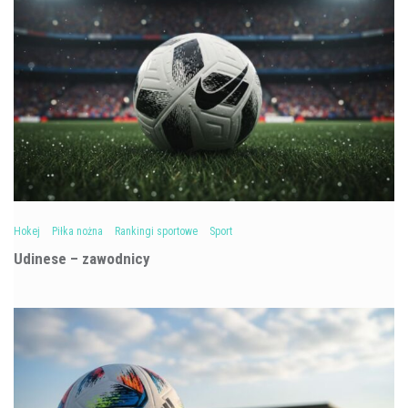
Hokej
Piłka nożna
Rankingi sportowe
Sport
Udinese – zawodnicy