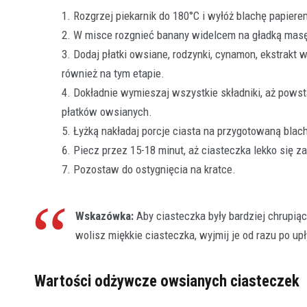
Rozgrzej piekarnik do 180°C i wyłóż blachę papiere
W misce rozgnieć banany widelcem na gładką mas
Dodaj płatki owsiane, rodzynki, cynamon, ekstrakt 
również na tym etapie.
Dokładnie wymieszaj wszystkie składniki, aż powsta
płatków owsianych.
Łyżką nakładaj porcje ciasta na przygotowaną blac
Piecz przez 15-18 minut, aż ciasteczka lekko się z
Pozostaw do ostygnięcia na kratce.
Wskazówka:
Aby ciasteczka były bardziej chrupiąc
wolisz miękkie ciasteczka, wyjmij je od razu po up
Wartości odżywcze owsianych ciasteczek