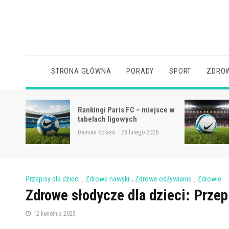
Skip
to
content
STRONA GŁÓWNA
PORADY
SPORT
ZDROW
sce w
Napoli – zawodnicy
Damian Kolasa
28 lutego 2026
Przepisy dla dzieci
,
Zdrowe nawyki
,
Zdrowe odżywianie
,
Zdrowie
Zdrowe słodycze dla dzieci: Przep
12 kwietnia 2025