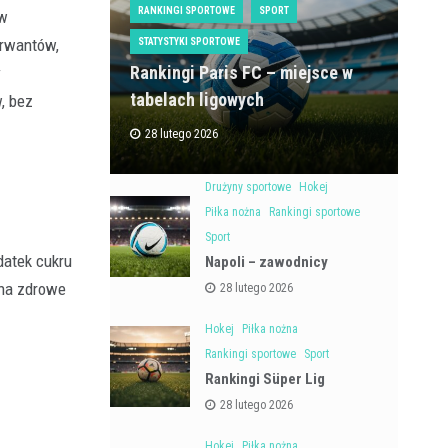
RANKINGI SPORTOWE
SPORT
ów
erwantów,
STATYSTYKI SPORTOWE
Rankingi Paris FC – miejsce w
y
tabelach ligowych
, bez
28 lutego 2026
Drużyny sportowe
Hokej
Piłka nożna
Rankingi sportowe
Sport
datek cukru
Napoli – zawodnicy
 na zdrowe
28 lutego 2026
Hokej
Piłka nożna
Rankingi sportowe
Sport
Rankingi Süper Lig
28 lutego 2026
Hokej
Piłka nożna