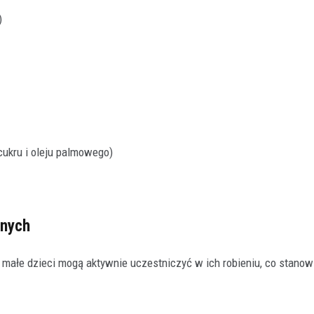
)
cukru i oleju palmowego)
anych
t małe dzieci mogą aktywnie uczestniczyć w ich robieniu, co stano