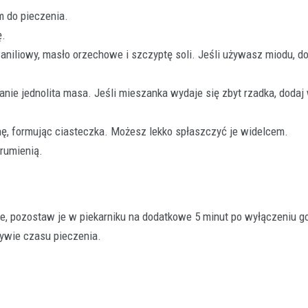
m do pieczenia.
ę.
waniliowy, masło orzechowe i szczyptę soli. Jeśli używasz miodu, d
Hokej
Piłka nożna
Rankingi sportowe
nie jednolita masa. Jeśli mieszanka wydaje się zbyt rzadka, dodaj
II liga rozgrywki
28 lutego 2026
hę, formując ciasteczka. Możesz lekko spłaszczyć je widelcem.
arumienią.
II liga to trzeci poziom rozgrywkowy
piramidzie ligowej, który od lat stan
e, pozostaw je w piekarniku na dodatkowe 5 minut po wyłączeniu go
ływie czasu pieczenia.