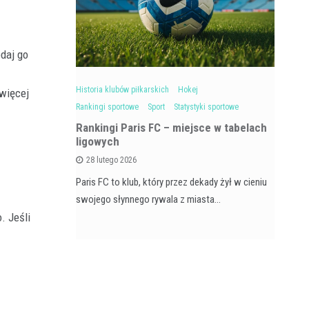
odaj go
Sport
Historia klubów piłkarskich
Hokej
Hok
 więcej
Rankingi sportowe
Sport
Statystyki sportowe
Ra
Rankingi Paris FC – miejsce w tabelach
ligowych
 w polskiej
Tu
28 lutego 2026
owi istotny…
Eur
Paris FC to klub, który przez dekady żył w cieniu
swojego słynnego rywala z miasta…
. Jeśli