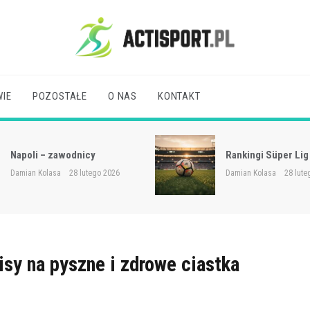
Acti Sport
IE
POZOSTAŁE
O NAS
KONTAKT
Osasuna: rozgrywki
Rankingi Süper Lig
pucharowe
Damian Kolasa
28 lutego 2026
Damian Kolasa
28 lute
isy na pyszne i zdrowe ciastka