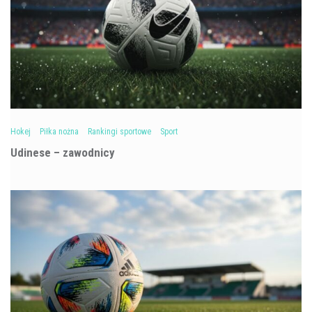
Hokej
Piłka nożna
Rankingi sportowe
Sport
Udinese – zawodnicy