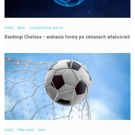
Hokej
Sport
Zarządzanie w sporcie
Rankingi Chelsea – wahania formy po zmianach właścicieli
Hokej
Piłka nożna
Sport