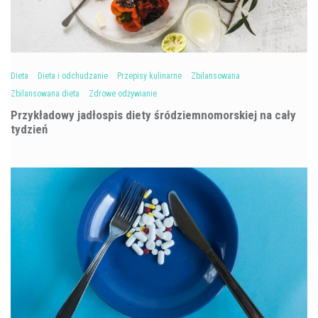
Dieta
Dieta i odchudzanie
Przepisy kulinarne
Zbilansowana
Zbilansowana dieta
Zdrowe odżywianie
Przykładowy jadłospis diety śródziemnomorskiej na cały
tydzień