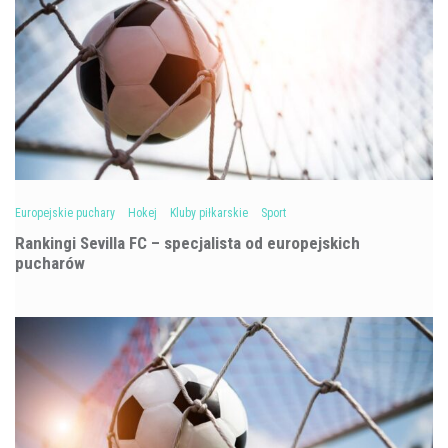
Europejskie puchary
Hokej
Kluby piłkarskie
Sport
Rankingi Sevilla FC – specjalista od europejskich
pucharów