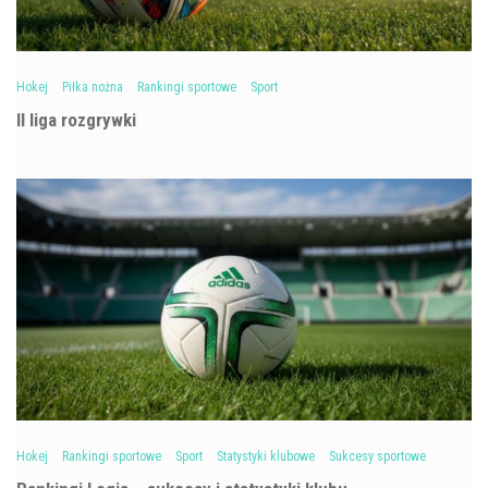
Hokej
Piłka nożna
Rankingi sportowe
Sport
II liga rozgrywki
Hokej
Rankingi sportowe
Sport
Statystyki klubowe
Sukcesy sportowe