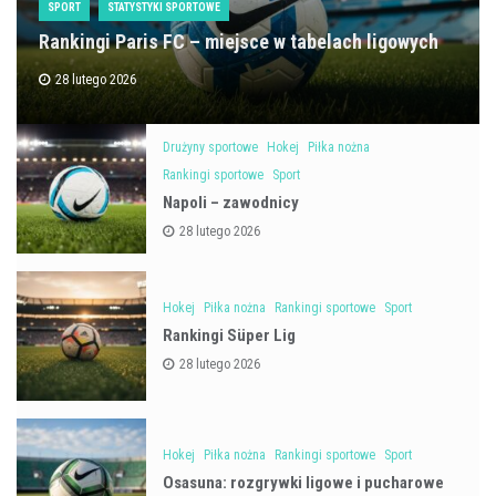
SPORT
STATYSTYKI SPORTOWE
Rankingi Paris FC – miejsce w tabelach ligowych
28 lutego 2026
Drużyny sportowe
Hokej
Piłka nożna
Rankingi sportowe
Sport
Napoli – zawodnicy
28 lutego 2026
Hokej
Piłka nożna
Rankingi sportowe
Sport
Rankingi Süper Lig
28 lutego 2026
Hokej
Piłka nożna
Rankingi sportowe
Sport
Osasuna: rozgrywki ligowe i pucharowe