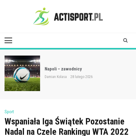
Skip
to
content
Acti Sport
Napoli – zawodnicy
Damian Kolasa
28 lutego 2026
Sport
Wspaniała Iga Świątek Pozostanie
Nadal na Czele Rankingu WTA 2022