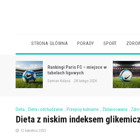
Skip
to
content
STRONA GŁÓWNA
PORADY
SPORT
ZDROW
sce w
Napoli – zawodnicy
Damian Kolasa
28 lutego 2026
Dieta
,
Dieta i odchudzanie
,
Przepisy kulinarne
,
Zbilansowana
,
Zdro
Dieta z niskim indeksem glikemicz
12 kwietnia 2025