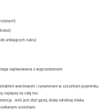
rożonych)
łoskie)
osób unikających cukru)
wymaga zaplanowania z wyprzedzeniem:
kstraktem waniliowym i cynamonem w szczelnym pojemniku.
 najlepiej na całą noc.
ncję. Jeśli jest zbyt gęsty, dodaj odrobinę mleka.
osiekanymi orzechami.