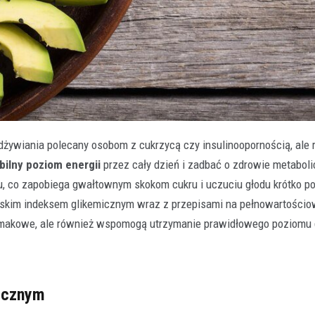
odżywiania polecany osobom z cukrzycą czy insulinoopornością, ale 
bilny poziom energii
przez cały dzień i zadbać o zdrowie metaboli
u, co zapobiega gwałtownym skokom cukru i uczuciu głodu krótko po
niskim indeksem glikemicznym wraz z przepisami na pełnowartości
bki smakowe, ale również wspomogą utrzymanie prawidłowego poziomu
micznym