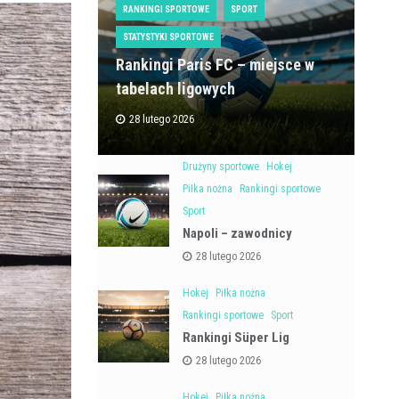
RANKINGI SPORTOWE
SPORT
STATYSTYKI SPORTOWE
Rankingi Paris FC – miejsce w
tabelach ligowych
28 lutego 2026
Drużyny sportowe
Hokej
Piłka nożna
Rankingi sportowe
Sport
Napoli – zawodnicy
28 lutego 2026
Hokej
Piłka nożna
Rankingi sportowe
Sport
Rankingi Süper Lig
28 lutego 2026
Hokej
Piłka nożna