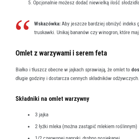
Opcjonalnie możesz dodać niewielką ilość słodzidła
Wskazówka:
Aby jeszcze bardziej obniżyć indeks gl
truskawki. Unikaj bananów czy winogron, które m
Omlet z warzywami i serem feta
Białko i tłuszcz obecne w jajkach sprawiają, że omlet to
dos
długie godziny i dostarcza cennych składników odżywczych
Składniki na omlet warzywny
3 jajka
2 łyżki mleka (można zastąpić mlekiem roślinnym)
1/2 czerwonej papryki, drobno posiekanej