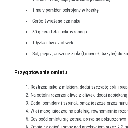
1 mały pomidor, pokrojony w kostkę
Garść świeżego szpinaku
30 g sera feta, pokruszonego
1 łyżka oliwy z oliwek
Sól, pieprz, suszone zioła (tymianek, bazylia) do 
Przygotowanie omletu
Roztrzep jajka z mlekiem, dodaj szczyptę soli i piep
Na patelni rozgrzej oliwę z oliwek, dodaj posiekaną
Dodaj pomidory i szpinak, smaż jeszcze przez minu
Wlej masę jajeczną na patelnię, równomiernie roz
Gdy spód omletu się zetnie, posyp go pokruszonym s
Zmniejsz ogień i smaż pod przykryciem przez 2-3 min