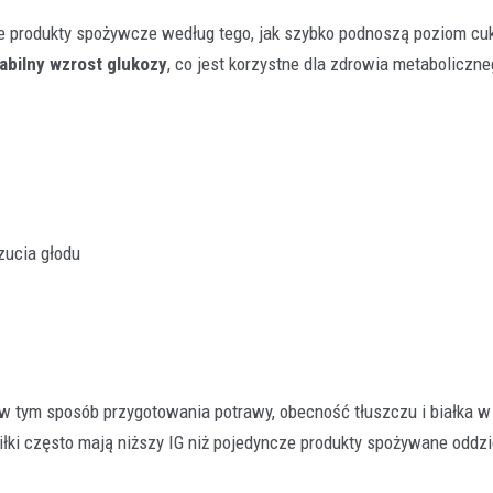
kuje produkty spożywcze według tego, jak szybko podnoszą poziom cu
tabilny wzrost glukozy
, co jest korzystne dla zdrowia metaboliczne
Hokej
Piłka nożna
Rankingi sportowe
II liga rozgrywki
28 lutego 2026
II liga to trzeci poziom rozgrywkowy
zucia głodu
piramidzie ligowej, który od lat stan
w tym sposób przygotowania potrawy, obecność tłuszczu i białka w
łki często mają niższy IG niż pojedyncze produkty spożywane oddzi