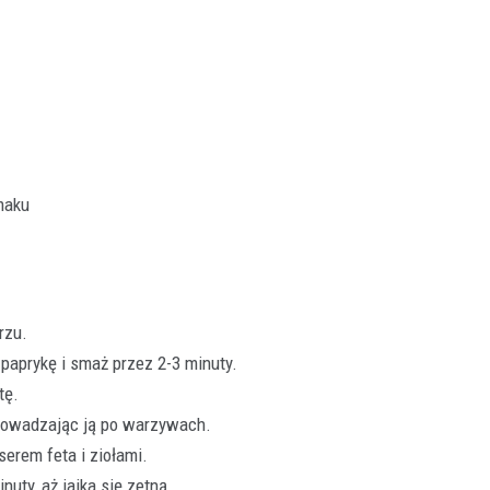
smaku
rzu.
 paprykę i smaż przez 2-3 minuty.
tę.
prowadzając ją po warzywach.
erem feta i ziołami.
uty, aż jajka się zetną.