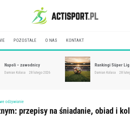
Acti Sport
IE
POZOSTAŁE
O NAS
KONTAKT
Osasuna: rozgrywki
Rankingi Süper Lig
pucharowe
Damian Kolasa
28 lutego 2026
Damian Kolasa
28 lute
we odżywianie
nym: przepisy na śniadanie, obiad i kol