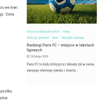
kru we krwi.
go. Dieta
Sport
Historia klubów piłkarskich
Hokej
Hok
Rankingi sportowe
Sport
Statystyki sportowe
Ra
Rankingi Paris FC – miejsce w tabelach
ligowych
 w polskiej
Tu
28 lutego 2026
owi istotny…
Eur
Paris FC to klub, który przez dekady żył w cieniu
swojego słynnego rywala z miasta…
 posiłku
elnie.