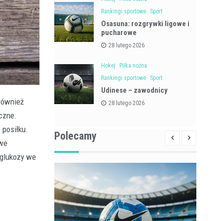
Rankingi sportowe
Sport
Osasuna: rozgrywki ligowe i
pucharowe
28 lutego 2026
Hokej
Piłka nożna
Rankingi sportowe
Sport
Udinese – zawodnicy
również
28 lutego 2026
czne.
 posiłku.
Polecamy
owe
 glukozy we