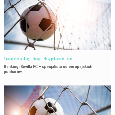
Europejskie puchary
Hokej
Kluby piłkarskie
Sport
Rankingi Sevilla FC – specjalista od europejskich
pucharów