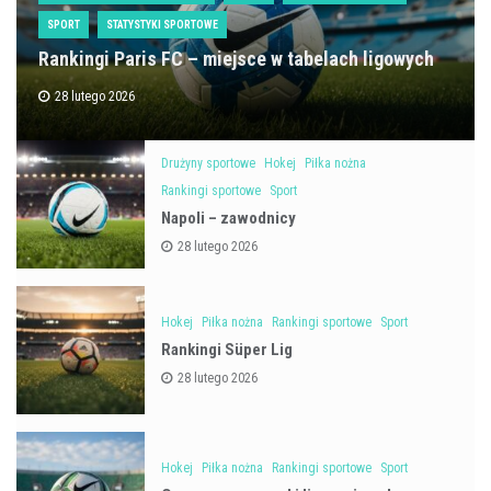
SPORT
STATYSTYKI SPORTOWE
Rankingi Paris FC – miejsce w tabelach ligowych
28 lutego 2026
Drużyny sportowe
Hokej
Piłka nożna
Rankingi sportowe
Sport
Napoli – zawodnicy
28 lutego 2026
Hokej
Piłka nożna
Rankingi sportowe
Sport
Rankingi Süper Lig
28 lutego 2026
Hokej
Piłka nożna
Rankingi sportowe
Sport