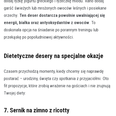
dodaj łyżkę jogurtu greckiego i łyżeczkę miodu. Rano dodaj
garść świeżych lub mrożonych owoców leśnych i posiekane
orzechy.
Ten deser dostarcza powolnie uwalniającej się
energii, białka oraz antyoksydantów z owoców
. To
doskonała opcja na śniadanie po porannym treningu lub
przekąskę po popołudniowej aktywności.
Dietetyczne desery na specjalne okazje
Czasem przychodzą momenty, kiedy chcemy się naprawdę
postarać – urodziny, święta czy spotkania z przyjaciółmi. Oto
fit propozycje, które zrobią wrażenie na gościach i nie zrujnują
Twojej diety:
7. Sernik na zimno z ricotty