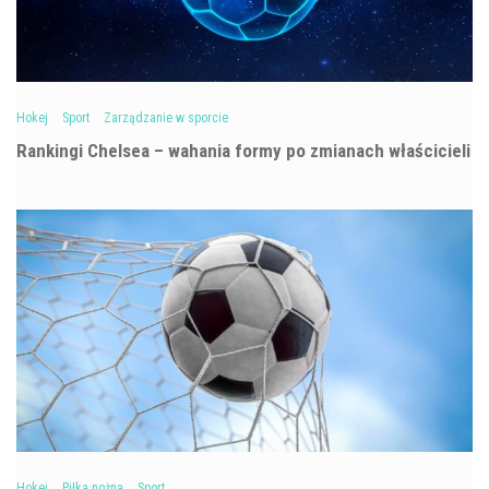
Hokej
Sport
Zarządzanie w sporcie
Rankingi Chelsea – wahania formy po zmianach właścicieli
Hokej
Piłka nożna
Sport