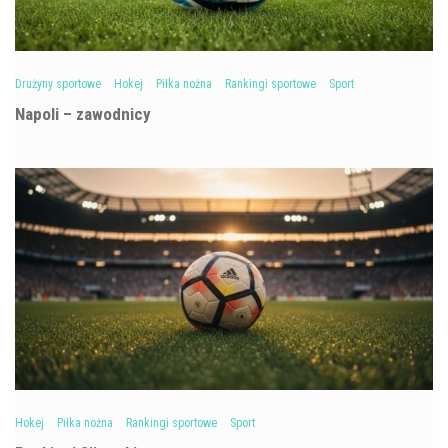
Drużyny sportowe
Hokej
Piłka nożna
Rankingi sportowe
Sport
Napoli – zawodnicy
Hokej
Piłka nożna
Rankingi sportowe
Sport