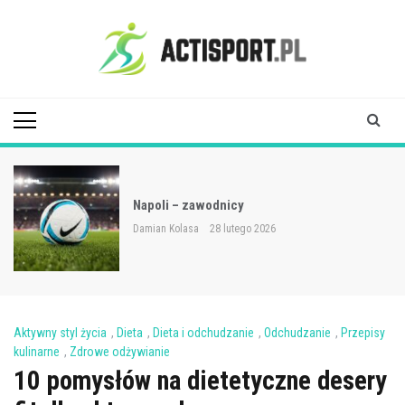
Skip
to
content
Acti Sport
Napoli – zawodnicy
Damian Kolasa
28 lutego 2026
Aktywny styl życia
,
Dieta
,
Dieta i odchudzanie
,
Odchudzanie
,
Przepisy
kulinarne
,
Zdrowe odżywianie
10 pomysłów na dietetyczne desery