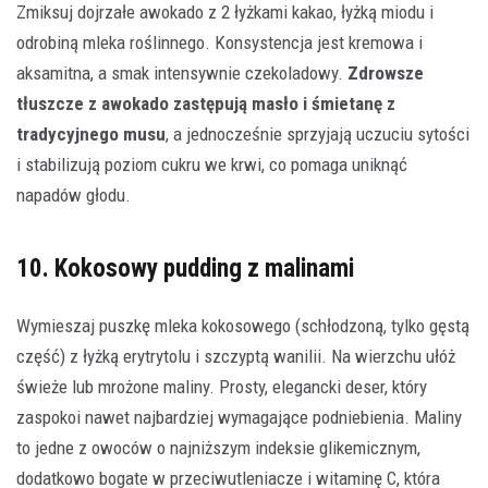
Zmiksuj dojrzałe awokado z 2 łyżkami kakao, łyżką miodu i
odrobiną mleka roślinnego. Konsystencja jest kremowa i
aksamitna, a smak intensywnie czekoladowy.
Zdrowsze
tłuszcze z awokado zastępują masło i śmietanę z
tradycyjnego musu
, a jednocześnie sprzyjają uczuciu sytości
i stabilizują poziom cukru we krwi, co pomaga uniknąć
napadów głodu.
10. Kokosowy pudding z malinami
Wymieszaj puszkę mleka kokosowego (schłodzoną, tylko gęstą
część) z łyżką erytrytolu i szczyptą wanilii. Na wierzchu ułóż
świeże lub mrożone maliny. Prosty, elegancki deser, który
zaspokoi nawet najbardziej wymagające podniebienia. Maliny
to jedne z owoców o najniższym indeksie glikemicznym,
dodatkowo bogate w przeciwutleniacze i witaminę C, która