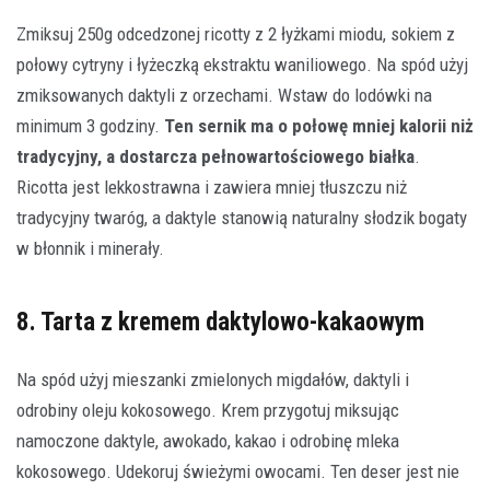
Zmiksuj 250g odcedzonej ricotty z 2 łyżkami miodu, sokiem z
połowy cytryny i łyżeczką ekstraktu waniliowego. Na spód użyj
zmiksowanych daktyli z orzechami. Wstaw do lodówki na
minimum 3 godziny.
Ten sernik ma o połowę mniej kalorii niż
tradycyjny, a dostarcza pełnowartościowego białka
.
Ricotta jest lekkostrawna i zawiera mniej tłuszczu niż
tradycyjny twaróg, a daktyle stanowią naturalny słodzik bogaty
w błonnik i minerały.
8. Tarta z kremem daktylowo-kakaowym
Na spód użyj mieszanki zmielonych migdałów, daktyli i
odrobiny oleju kokosowego. Krem przygotuj miksując
namoczone daktyle, awokado, kakao i odrobinę mleka
kokosowego. Udekoruj świeżymi owocami. Ten deser jest nie