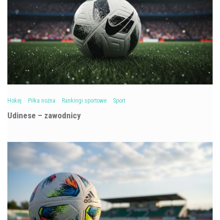
Hokej
Piłka nożna
Rankingi sportowe
Sport
Udinese – zawodnicy