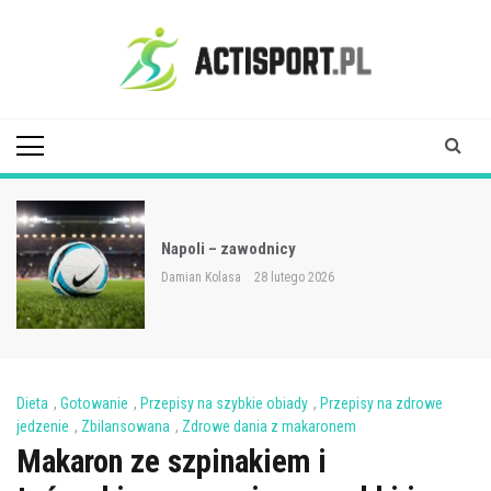
Skip
to
content
Acti Sport
Napoli – zawodnicy
Damian Kolasa
28 lutego 2026
Dieta
,
Gotowanie
,
Przepisy na szybkie obiady
,
Przepisy na zdrowe
jedzenie
,
Zbilansowana
,
Zdrowe dania z makaronem
Makaron ze szpinakiem i