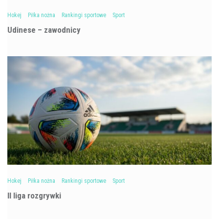
Hokej
Piłka nożna
Rankingi sportowe
Sport
Udinese – zawodnicy
Hokej
Piłka nożna
Rankingi sportowe
Sport
II liga rozgrywki