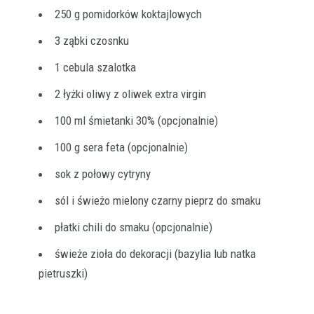
250 g pomidorków koktajlowych
3 ząbki czosnku
1 cebula szalotka
2 łyżki oliwy z oliwek extra virgin
100 ml śmietanki 30% (opcjonalnie)
100 g sera feta (opcjonalnie)
sok z połowy cytryny
sól i świeżo mielony czarny pieprz do smaku
płatki chili do smaku (opcjonalnie)
świeże zioła do dekoracji (bazylia lub natka
pietruszki)