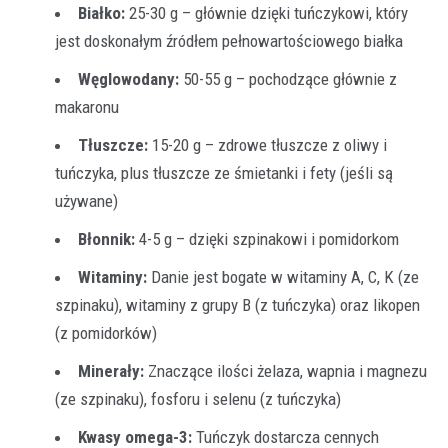
Białko:
25-30 g – głównie dzięki tuńczykowi, który
jest doskonałym źródłem pełnowartościowego białka
Węglowodany:
50-55 g – pochodzące głównie z
makaronu
Tłuszcze:
15-20 g – zdrowe tłuszcze z oliwy i
tuńczyka, plus tłuszcze ze śmietanki i fety (jeśli są
używane)
Błonnik:
4-5 g – dzięki szpinakowi i pomidorkom
Witaminy:
Danie jest bogate w witaminy A, C, K (ze
szpinaku), witaminy z grupy B (z tuńczyka) oraz likopen
(z pomidorków)
Minerały:
Znaczące ilości żelaza, wapnia i magnezu
(ze szpinaku), fosforu i selenu (z tuńczyka)
Kwasy omega-3:
Tuńczyk dostarcza cennych