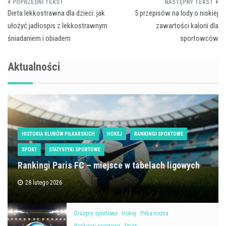
Nawigacja
Dieta lekkostrawna dla dzieci: jak
5 przepisów na lody o niskiej
wpisu
ułożyć jadłospis z lekkostrawnym
zawartości kalorii dla
śniadaniem i obiadem
sportowców
Aktualności
HISTORIA KLUBÓW PIŁKARSKICH
HOKEJ
RANKINGI SPORTOWE
SPORT
STATYSTYKI SPORTOWE
Rankingi Paris FC – miejsce w tabelach ligowych
28 lutego 2026
Drużyny sportowe
Hokej
Piłka nożna
Rankingi sportowe
Sport