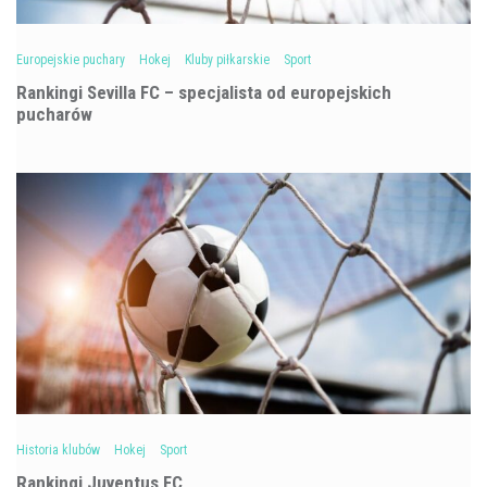
Europejskie puchary
Hokej
Kluby piłkarskie
Sport
Rankingi Sevilla FC – specjalista od europejskich
pucharów
Historia klubów
Hokej
Sport
Rankingi Juventus FC