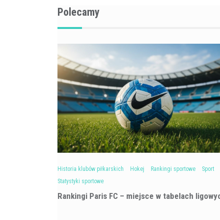
Polecamy
Historia klubów piłkarskich
Hokej
Rankingi sportowe
Sport
Statystyki sportowe
Rankingi Paris FC – miejsce w tabelach ligowy