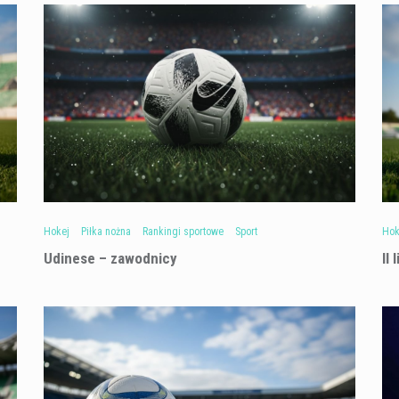
Hokej
Piłka nożna
Rankingi sportowe
Sport
Hok
Udinese – zawodnicy
II