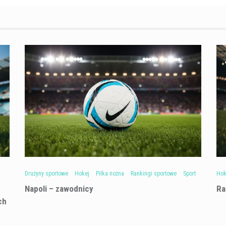
Drużyny sportowe
Hokej
Piłka nożna
Rankingi sportowe
Sport
Hok
Napoli – zawodnicy
Ra
ch