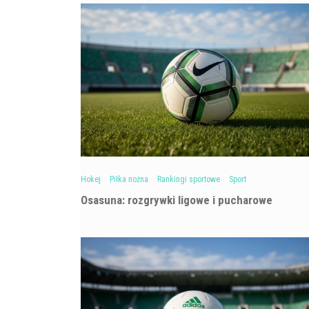
Hokej
Piłka nożna
Rankingi sportowe
Sport
Osasuna: rozgrywki ligowe i pucharowe