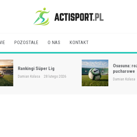
Acti Sport
IE
POZOSTAŁE
O NAS
KONTAKT
Osasuna: rozgrywki
Rankingi Süper Lig
pucharowe
Damian Kolasa
28 lutego 2026
Damian Kolasa
28 lute