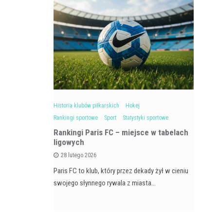
Sport
Historia klubów piłkarskich
Hokej
Dru
Rankingi sportowe
Sport
Statystyki sportowe
Ran
Rankingi Paris FC – miejsce w tabelach
Na
ligowych
 w polskiej
28 lutego 2026
owi istotny…
SSC
Paris FC to klub, który przez dekady żył w cieniu
wy
swojego słynnego rywala z miasta…
Ma