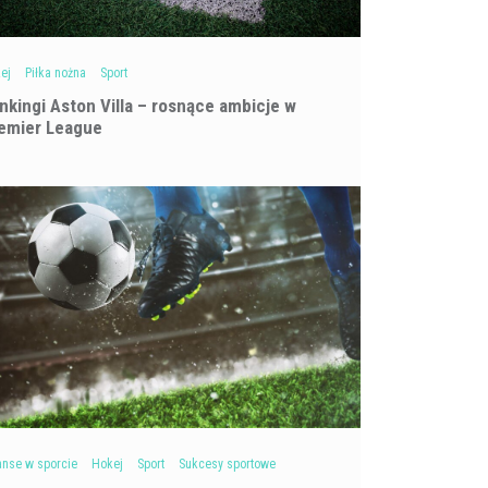
ej
Piłka nożna
Sport
nkingi Aston Villa – rosnące ambicje w
emier League
anse w sporcie
Hokej
Sport
Sukcesy sportowe