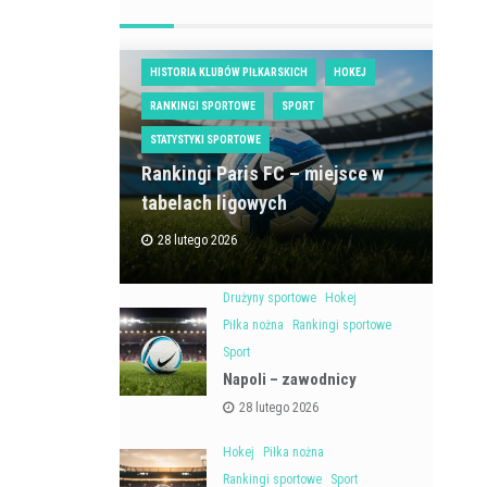
HISTORIA KLUBÓW PIŁKARSKICH
HOKEJ
RANKINGI SPORTOWE
SPORT
STATYSTYKI SPORTOWE
Rankingi Paris FC – miejsce w
tabelach ligowych
28 lutego 2026
Drużyny sportowe
Hokej
Piłka nożna
Rankingi sportowe
Sport
Napoli – zawodnicy
28 lutego 2026
Hokej
Piłka nożna
Rankingi sportowe
Sport