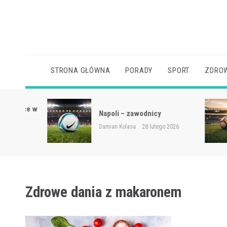
Skip
to
content
STRONA GŁÓWNA
PORADY
SPORT
ZDROW
sce w
Napoli – zawodnicy
Damian Kolasa
28 lutego 2026
Zdrowe dania z makaronem