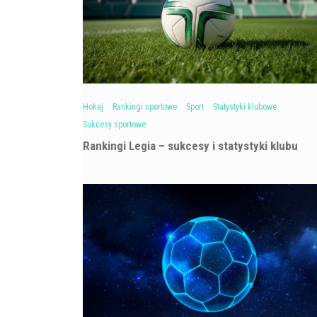
Hokej
Rankingi sportowe
Sport
Statystyki klubowe
Sukcesy sportowe
Rankingi Legia – sukcesy i statystyki klubu