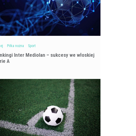
ej
Piłka nożna
Sport
nkingi Inter Mediolan – sukcesy we włoskiej
rie A