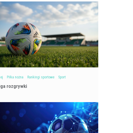
ej
Piłka nożna
Rankingi sportowe
Sport
 liga rozgrywki