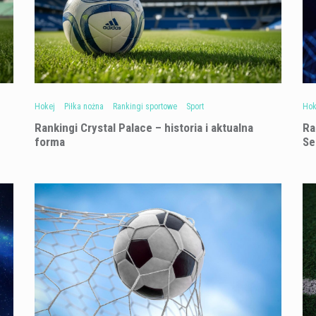
Hokej
Piłka nożna
Rankingi sportowe
Sport
Hok
Rankingi Crystal Palace – historia i aktualna
Ra
forma
Se