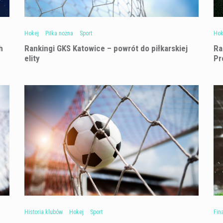
Hokej
Piłka nożna
Sport
Hok
h
Rankingi GKS Katowice – powrót do piłkarskiej
Ra
elity
Pr
Historia klubów
Hokej
Sport
Fin