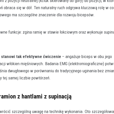
i z pozycji neutralnej (kciuk skierowany do góry) do pozycji, w które
łoń obraca się w dół. Ten naturalny ruch odgrywa kluczową rolę w 
iłowego ma szczególne znaczenie dla rozwoju bicepsów.
ówne funkcje: zgina ramię w stawie łokciowym oraz wykonuje supin
Hokej
Piłka nożna
Rankingi sportowe
Udinese – zawodnicy
28 lutego 2026
Udinese Calcio to klub z bogatą histo
ą stanowi tak efektywne ćwiczenie
– angażuje biceps w obu jego
który przewinęły się dziesiątki uta
cji włókien mięśniowych. Badania EMG (elektromiograficzne) potwi
piłkarzy. Wielu…
ęśnia dwugłowego w porównaniu do tradycyjnego uginania bez zmian
 tej samej liczbie powtórzeń.
ramion z hantlami z supinacją
 zwrócić szczególną uwagę na technikę wykonania. Oto szczegółowa 