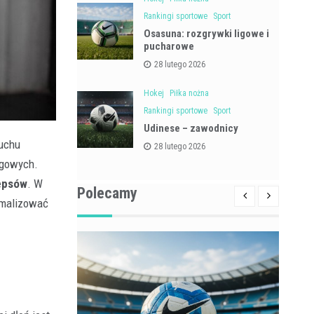
Rankingi sportowe
Sport
Osasuna: rozgrywki ligowe i
pucharowe
28 lutego 2026
Hokej
Piłka nożna
Rankingi sportowe
Sport
Udinese – zawodnicy
ruchu
28 lutego 2026
ngowych.
cepsów
. W
Polecamy
symalizować