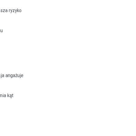
jsza ryzyko
iu
sja angażuje
nia kąt