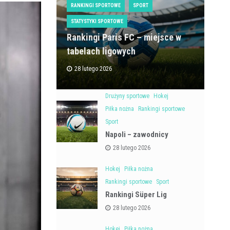
RANKINGI SPORTOWE
SPORT
STATYSTYKI SPORTOWE
Rankingi Paris FC – miejsce w
tabelach ligowych
28 lutego 2026
Drużyny sportowe
Hokej
Piłka nożna
Rankingi sportowe
Sport
Napoli – zawodnicy
28 lutego 2026
Hokej
Piłka nożna
Rankingi sportowe
Sport
Rankingi Süper Lig
28 lutego 2026
Hokej
Piłka nożna