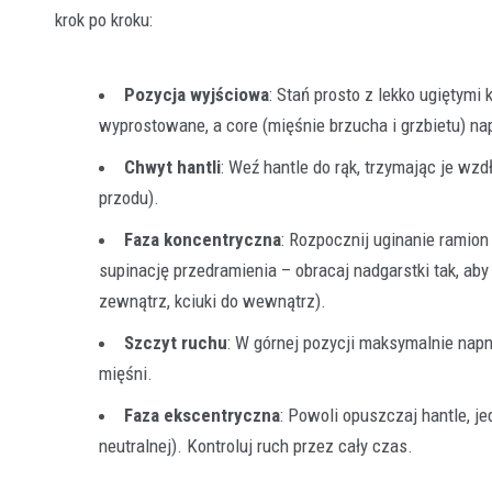
krok po kroku:
Pozycja wyjściowa
: Stań prosto z lekko ugiętymi
wyprostowane, a core (mięśnie brzucha i grzbietu) nap
Chwyt hantli
: Weź hantle do rąk, trzymając je wzd
przodu).
Faza koncentryczna
: Rozpocznij uginanie ramio
supinację przedramienia – obracaj nadgarstki tak, aby
zewnątrz, kciuki do wewnątrz).
Szczyt ruchu
: W górnej pozycji maksymalnie napn
mięśni.
Faza ekscentryczna
: Powoli opuszczaj hantle, j
neutralnej). Kontroluj ruch przez cały czas.