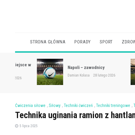
Skip
to
content
STRONA GŁÓWNA
PORADY
SPORT
ZDROW
sce w
Napoli – zawodnicy
Damian Kolasa
28 lutego 2026
Ćwiczenia siłowe
,
Siłowy
,
Techniki ćwiczeń
,
Techniki treningowe
,
Technika uginania ramion z hantla
5 lipca 2025