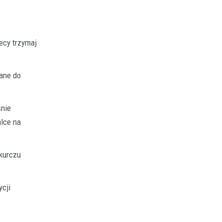
lecy trzymaj
wane do
śnie
alce na
skurczu
ycji