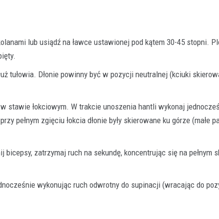
 kolanami lub usiądź na ławce ustawionej pod kątem 30-45 stopni. P
ięty.
łuż tułowia. Dłonie powinny być w pozycji neutralnej (kciuki skiero
n w stawie łokciowym. W trakcie unoszenia hantli wykonaj jednocze
 przy pełnym zgięciu łokcia dłonie były skierowane ku górze (małe p
ij bicepsy, zatrzymaj ruch na sekundę, koncentrując się na pełnym 
ednocześnie wykonując ruch odwrotny do supinacji (wracając do poz