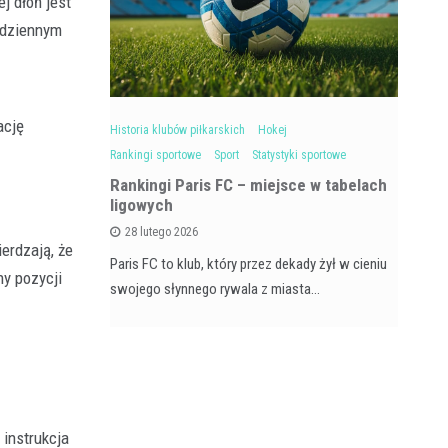
j dłoń jest
codziennym
ację
Sport
Historia klubów piłkarskich
Hokej
Hok
Rankingi sportowe
Sport
Statystyki sportowe
Ra
Rankingi Paris FC – miejsce w tabelach
ligowych
rią, przez
Tu
28 lutego 2026
lentowanych
Eur
erdzają, że
Paris FC to klub, który przez dekady żył w cieniu
y pozycji
swojego słynnego rywala z miasta…
instrukcja