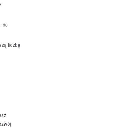
e
i do
szą liczbę
esz
rozwój