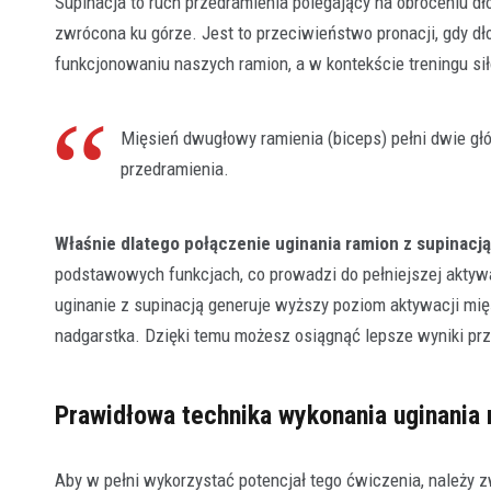
Supinacja to ruch przedramienia polegający na obróceniu dłon
zwrócona ku górze. Jest to przeciwieństwo pronacji, gdy d
funkcjonowaniu naszych ramion, a w kontekście treningu s
Mięsień dwugłowy ramienia (biceps) pełni dwie gł
przedramienia.
Właśnie dlatego połączenie uginania ramion z supinacj
podstawowych funkcjach, co prowadzi do pełniejszej aktywa
uginanie z supinacją generuje wyższy poziom aktywacji mi
nadgarstka. Dzięki temu możesz osiągnąć lepsze wyniki przy
Prawidłowa technika wykonania uginania 
Aby w pełni wykorzystać potencjał tego ćwiczenia, należy