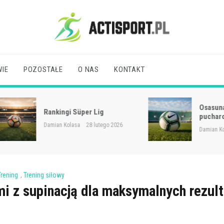
Acti Sport
IE
POZOSTAŁE
O NAS
KONTAKT
Osasuna: rozgrywki
Rankingi Süper Lig
pucharowe
Damian Kolasa
28 lutego 2026
Damian Kolasa
28 lute
Trening
,
Trening siłowy
mi z supinacją dla maksymalnych rezul