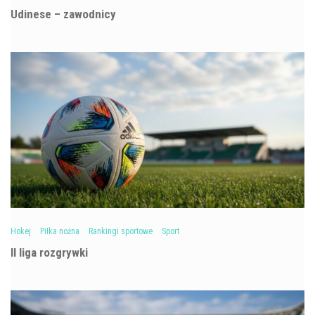
Udinese – zawodnicy
Hokej
Piłka nożna
Rankingi sportowe
Sport
II liga rozgrywki