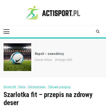
Skip
to
content
Acti Sport
Napoli – zawodnicy
Damian Kolasa
28 lutego 2026
Desery fit
,
Dieta
,
Odchudzanie
,
Zdrowe przepisy
Szarlotka fit – przepis na zdrowy
deser