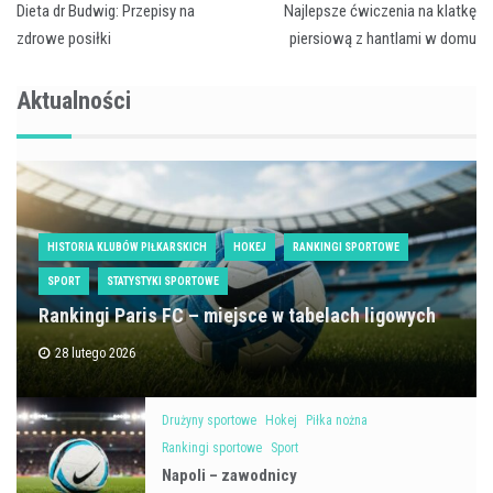
Dieta dr Budwig: Przepisy na
Najlepsze ćwiczenia na klatkę
wpisu
zdrowe posiłki
piersiową z hantlami w domu
Aktualności
HISTORIA KLUBÓW PIŁKARSKICH
HOKEJ
RANKINGI SPORTOWE
SPORT
STATYSTYKI SPORTOWE
Rankingi Paris FC – miejsce w tabelach ligowych
28 lutego 2026
Drużyny sportowe
Hokej
Piłka nożna
Rankingi sportowe
Sport
Napoli – zawodnicy