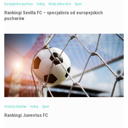
Europejskie puchary
Hokej
Kluby piłkarskie
Sport
Rankingi Sevilla FC – specjalista od europejskich
pucharów
Historia klubów
Hokej
Sport
Rankingi Juventus FC