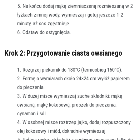
Na końcu dodaj mąkę ziemniaczaną rozmieszaną w 2
łyżkach zimnej wody, wymieszaj i gotuj jeszcze 1-2
minuty, aż sos zgęstnieje.
Odstaw do ostygnięcia.
Krok 2: Przygotowanie ciasta owsianego
Rozgrzej piekarnik do 180°C (termoobieg 160°C).
Formę o wymiarach około 24×24 cm wyłóż papierem
do pieczenia.
W dużej misce wymieszaj suche składniki: mąkę
owsianą, mąkę kokosową, proszek do pieczenia,
cynamon i sól.
W osobnej misce roztrzep jajko, dodaj rozpuszczony
olej kokosowy i miód, dokładnie wymieszaj.
Połącz mokre składniki z suchymi, mieszając tylko do