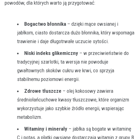
powodów, dla których warto ją przygotować:
Bogactwo błonnika
– dzięki mące owsianej i
jabłkom, ciasto dostarcza dużo błonnika, który wspomaga
trawienie i daje długotrwałe uczucie sytości.
Niski indeks glikemiczny
– w przeciwieństwie do
tradycyjnej szarlotki, ta wersja nie powoduje
gwałtownych skoków cukru we krwi, co sprzyja
stabilnemu poziomowi energii.
Zdrowe tłuszcze
– olej kokosowy zawiera
średniołańcuchowe kwasy tłuszczowe, które organizm
wykorzystuje jako szybkie źródło energii, wspierając
metabolizm.
Witaminy i minerały
– jabłka są bogate w witaminę
C i potas, a płatki owsiane dostarczają witamin z grupy B