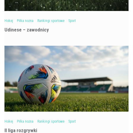
Hokej
Piłka nożna
Rankingi sportowe
Sport
Udinese – zawodnicy
Hokej
Piłka nożna
Rankingi sportowe
Sport
II liga rozgrywki