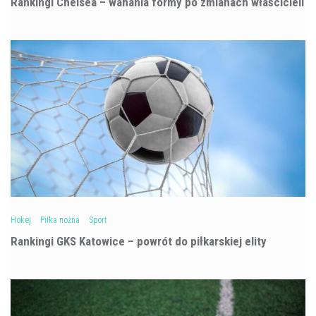
Rankingi Chelsea – wahania formy po zmianach właścicieli
Hokej
Piłka nożna
Sport
Rankingi GKS Katowice – powrót do piłkarskiej elity