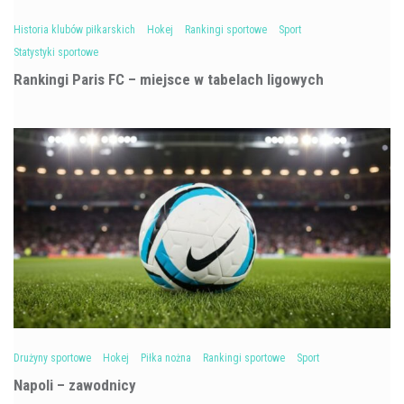
Historia klubów piłkarskich
Hokej
Rankingi sportowe
Sport
Statystyki sportowe
Rankingi Paris FC – miejsce w tabelach ligowych
Drużyny sportowe
Hokej
Piłka nożna
Rankingi sportowe
Sport
Napoli – zawodnicy