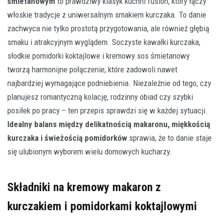
śmietanowym
to prawdziwy klasyk kuchni fusion, który łączy
włoskie tradycje z uniwersalnym smakiem kurczaka. To danie
zachwyca nie tylko prostotą przygotowania, ale również głębią
smaku i atrakcyjnym wyglądem. Soczyste kawałki kurczaka,
słodkie pomidorki koktajlowe i kremowy sos śmietanowy
tworzą harmonijne połączenie, które zadowoli nawet
najbardziej wymagające podniebienia. Niezależnie od tego, czy
planujesz romantyczną kolację, rodzinny obiad czy szybki
posiłek po pracy – ten przepis sprawdzi się w każdej sytuacji.
Idealny balans między delikatnością makaronu, miękkością
kurczaka i świeżością pomidorków
sprawia, że to danie staje
się ulubionym wyborem wielu domowych kucharzy.
Składniki na kremowy makaron z
kurczakiem i pomidorkami koktajlowymi