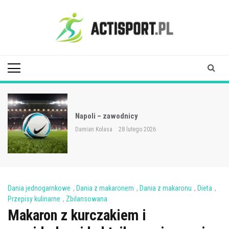
Skip
to
content
Acti Sport
Napoli – zawodnicy
Damian Kolasa
28 lutego 2026
Dania jednogarnkowe
,
Dania z makaronem
,
Dania z makaronu
,
Dieta
,
Przepisy kulinarne
,
Zbilansowana
Makaron z kurczakiem i