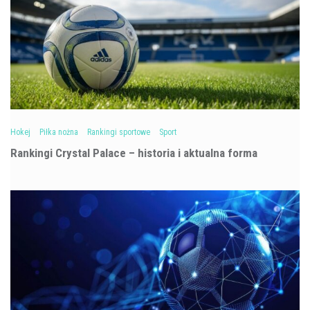
Hokej
Piłka nożna
Rankingi sportowe
Sport
Rankingi Crystal Palace – historia i aktualna forma