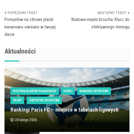
Nawigacja
Pomysłów na zdrowe placki
Budowa mięśni brzucha: Klucz do
wpisu
bananowo-owsiane w twojej
efektywnego treningu
diecie
Aktualności
HISTORIA KLUBÓW PIŁKARSKICH
HOKEJ
RANKINGI SPORTOWE
SPORT
STATYSTYKI SPORTOWE
Rankingi Paris FC – miejsce w tabelach ligowych
28 lutego 2026