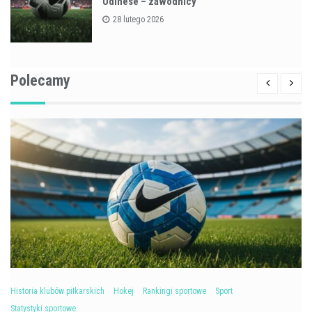
Udinese – zawodnicy
28 lutego 2026
Polecamy
Historia klubów piłkarskich
Hokej
Rankingi sportowe
Sport
Statystyki sportowe