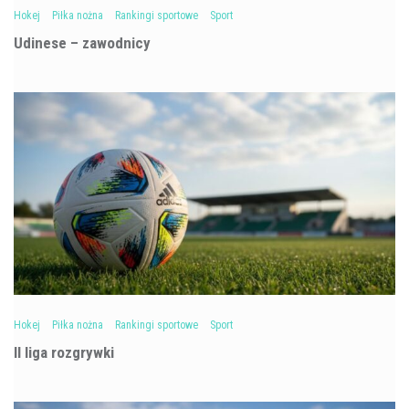
Hokej
Piłka nożna
Rankingi sportowe
Sport
Udinese – zawodnicy
Hokej
Piłka nożna
Rankingi sportowe
Sport
II liga rozgrywki