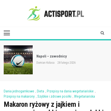
Skip
to
content
Acti Sport
Napoli – zawodnicy
Damian Kolasa
28 lutego 2026
Dania jednogarnkowe
,
Dieta
,
Przepisy na dania wegetariańskie
,
Przepisy na makarony
,
Szybkie i zdrowe posiłki
,
Wegetariańska
Makaron ryżowy z jajkiem i