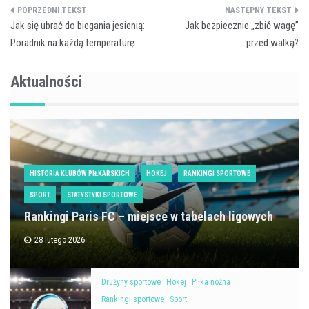
Nawigacja
Jak się ubrać do biegania jesienią:
Jak bezpiecznie „zbić wagę”
wpisu
Poradnik na każdą temperaturę
przed walką?
Aktualności
HISTORIA KLUBÓW PIŁKARSKICH
HOKEJ
RANKINGI SPORTOWE
SPORT
STATYSTYKI SPORTOWE
Rankingi Paris FC – miejsce w tabelach ligowych
28 lutego 2026
Drużyny sportowe
Hokej
Piłka nożna
Rankingi sportowe
Sport