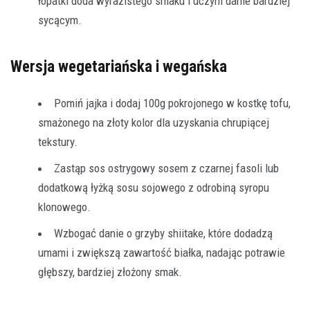
łopatki doda wyrazistego smaku i uczyni danie bardziej
sycącym.
Wersja wegetariańska i wegańska
Pomiń jajka i dodaj 100g pokrojonego w kostkę tofu,
smażonego na złoty kolor dla uzyskania chrupiącej
tekstury.
Zastąp sos ostrygowy sosem z czarnej fasoli lub
dodatkową łyżką sosu sojowego z odrobiną syropu
klonowego.
Wzbogać danie o grzyby shiitake, które dodadzą
umami i zwiększą zawartość białka, nadając potrawie
głębszy, bardziej złożony smak.