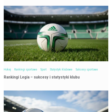
Hokej
Rankingi sportowe
Sport
Statystyki klubowe
Sukcesy sportowe
Rankingi Legia – sukcesy i statystyki klubu