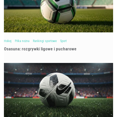
Hokej
Piłka nożna
Rankingi sportowe
Sport
Osasuna: rozgrywki ligowe i pucharowe