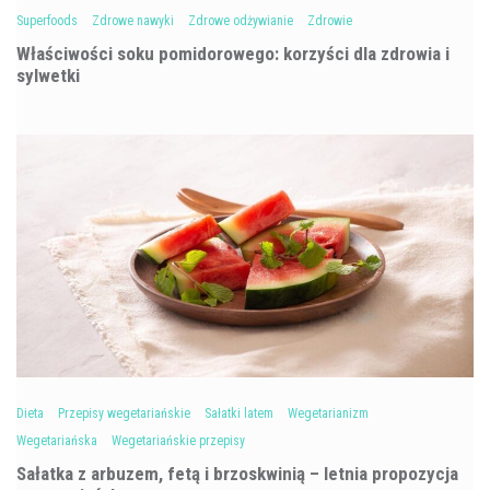
Superfoods
Zdrowe nawyki
Zdrowe odżywianie
Zdrowie
Właściwości soku pomidorowego: korzyści dla zdrowia i
sylwetki
Dieta
Przepisy wegetariańskie
Sałatki latem
Wegetarianizm
Wegetariańska
Wegetariańskie przepisy
Sałatka z arbuzem, fetą i brzoskwinią – letnia propozycja