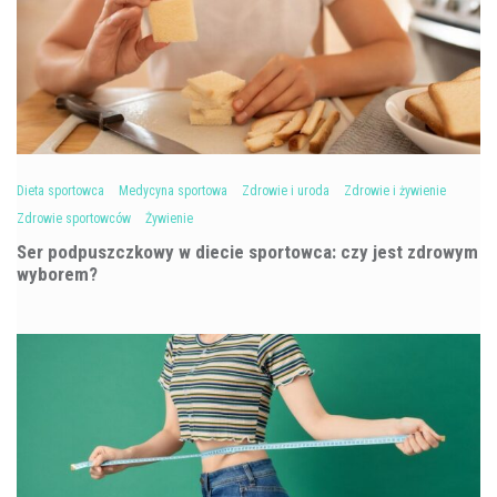
Dieta sportowca
Medycyna sportowa
Zdrowie i uroda
Zdrowie i żywienie
Zdrowie sportowców
Żywienie
Ser podpuszczkowy w diecie sportowca: czy jest zdrowym
wyborem?