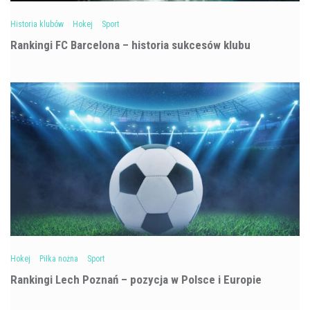
Historia klubów
Hokej
Sport
Rankingi FC Barcelona – historia sukcesów klubu
Hokej
Piłka nożna
Sport
Rankingi Lech Poznań – pozycja w Polsce i Europie