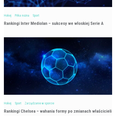
Hokej
Piłka nożna
Sport
Rankingi Inter Mediolan – sukcesy we włoskiej Serie A
Hokej
Sport
Zarządzanie w sporcie
Rankingi Chelsea – wahania formy po zmianach właścicieli