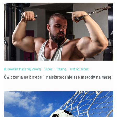
Budowanie masy mięśniowej
Siłowy
Trening
Trening siłowy
Ćwiczenia na biceps – najskuteczniejsze metody na masę