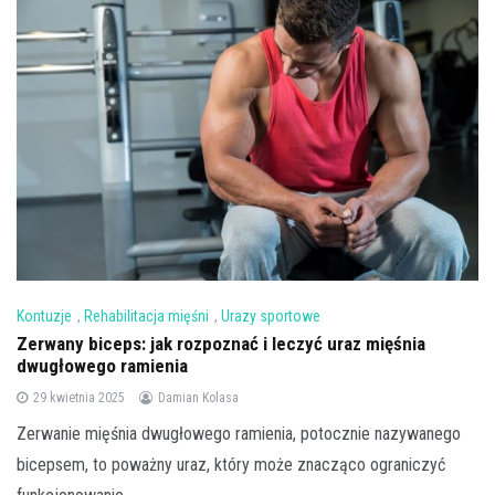
Kontuzje
,
Rehabilitacja mięśni
,
Urazy sportowe
Zerwany biceps: jak rozpoznać i leczyć uraz mięśnia
dwugłowego ramienia
29 kwietnia 2025
Damian Kolasa
Zerwanie mięśnia dwugłowego ramienia, potocznie nazywanego
bicepsem, to poważny uraz, który może znacząco ograniczyć