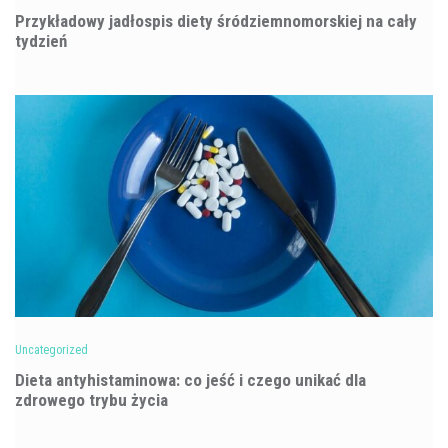
Przykładowy jadłospis diety śródziemnomorskiej na cały
tydzień
Uncategorized
Dieta antyhistaminowa: co jeść i czego unikać dla
zdrowego trybu życia