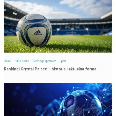
Hokej
Piłka nożna
Rankingi sportowe
Sport
Rankingi Crystal Palace – historia i aktualna forma