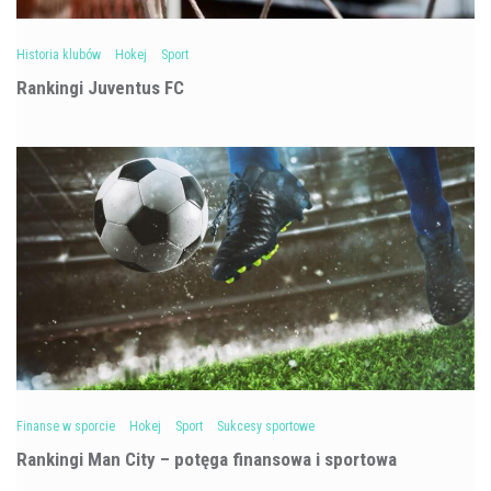
Historia klubów
Hokej
Sport
Rankingi Juventus FC
Finanse w sporcie
Hokej
Sport
Sukcesy sportowe
Rankingi Man City – potęga finansowa i sportowa