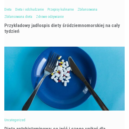
Dieta
Dieta i odchudzanie
Przepisy kulinarne
Zbilansowana
Zbilansowana dieta
Zdrowe odżywianie
Przykładowy jadłospis diety śródziemnomorskiej na cały
tydzień
Uncategorized
Dieta antyhistaminowa: co jeść i czego unikać dla