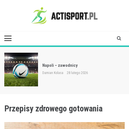
Skip
to
content
Acti Sport
Napoli – zawodnicy
Damian Kolasa
28 lutego 2026
Przepisy zdrowego gotowania