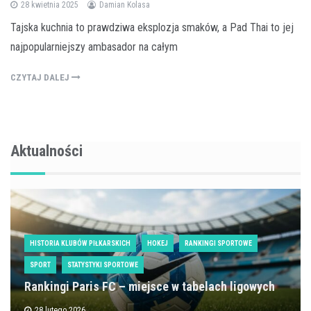
28 kwietnia 2025
Damian Kolasa
Tajska kuchnia to prawdziwa eksplozja smaków, a Pad Thai to jej
najpopularniejszy ambasador na całym
CZYTAJ DALEJ
Aktualności
HISTORIA KLUBÓW PIŁKARSKICH
HOKEJ
RANKINGI SPORTOWE
SPORT
STATYSTYKI SPORTOWE
Rankingi Paris FC – miejsce w tabelach ligowych
28 lutego 2026