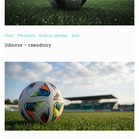
Hokej
Piłka nożna
Rankingi sportowe
Sport
Udinese – zawodnicy