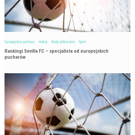
Europejskie puchary
Hokej
Kluby piłkarskie
Sport
Rankingi Sevilla FC – specjalista od europejskich
pucharów