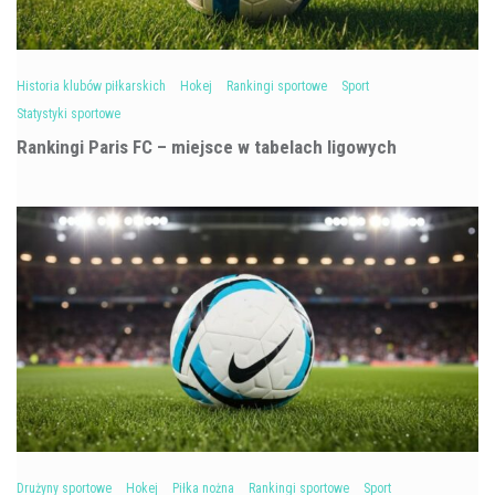
Historia klubów piłkarskich
Hokej
Rankingi sportowe
Sport
Statystyki sportowe
Rankingi Paris FC – miejsce w tabelach ligowych
Drużyny sportowe
Hokej
Piłka nożna
Rankingi sportowe
Sport