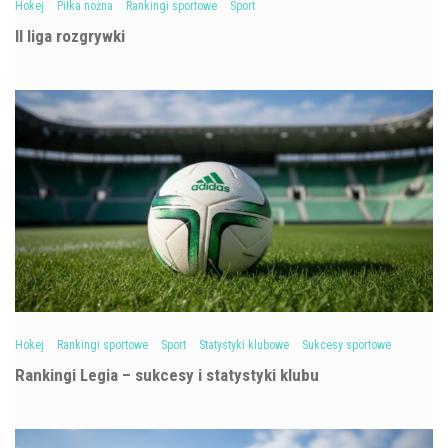
Hokej
Piłka nożna
Rankingi sportowe
Sport
II liga rozgrywki
Hokej
Rankingi sportowe
Sport
Statystyki klubowe
Sukcesy sportowe
Rankingi Legia – sukcesy i statystyki klubu