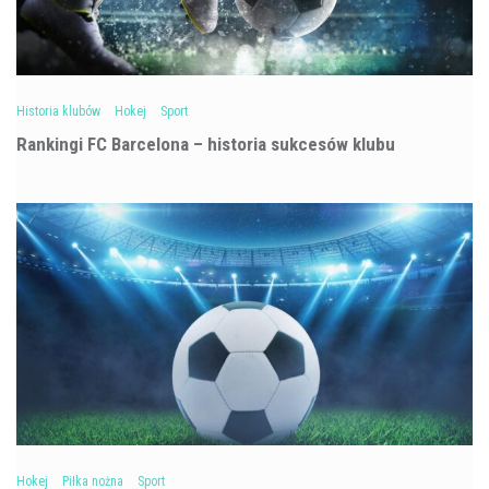
Historia klubów
Hokej
Sport
Rankingi FC Barcelona – historia sukcesów klubu
Hokej
Piłka nożna
Sport