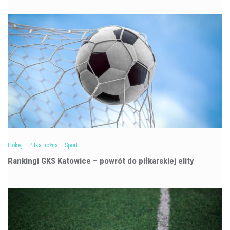
Hokej
Piłka nożna
Sport
Rankingi GKS Katowice – powrót do piłkarskiej elity