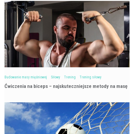
Budowanie masy mięśniowej
Siłowy
Trening
Trening siłowy
Ćwiczenia na biceps – najskuteczniejsze metody na masę