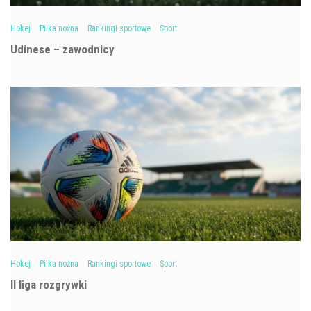
Hokej
Piłka nożna
Rankingi sportowe
Sport
Udinese – zawodnicy
Hokej
Piłka nożna
Rankingi sportowe
Sport
II liga rozgrywki