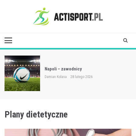
Skip
to
content
Acti Sport
Napoli – zawodnicy
Damian Kolasa
28 lutego 2026
Plany dietetyczne