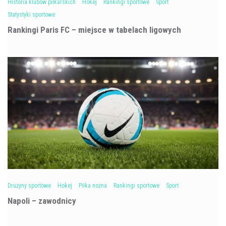
Historia klubów piłkarskich
Hokej
Rankingi sportowe
Sport
Statystyki sportowe
Rankingi Paris FC – miejsce w tabelach ligowych
Drużyny sportowe
Hokej
Piłka nożna
Rankingi sportowe
Sport
Napoli – zawodnicy