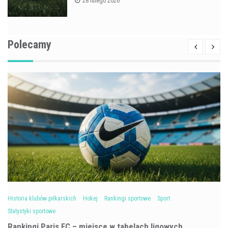
28 lutego 2026
Polecamy
Historia klubów piłkarskich
Hokej
Rankingi sportowe
Sport
Statystyki sportowe
Rankingi Paris FC – miejsce w tabelach ligowych