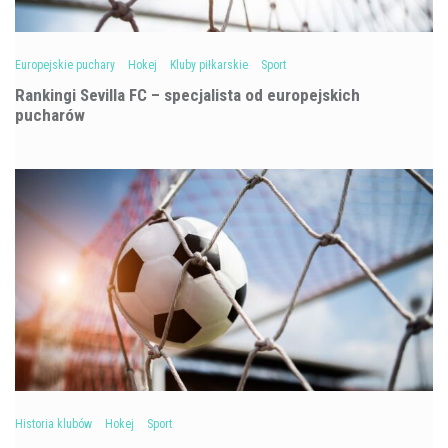
Europejskie puchary
Hokej
Kluby piłkarskie
Sport
Rankingi Sevilla FC – specjalista od europejskich
pucharów
Historia klubów
Hokej
Sport