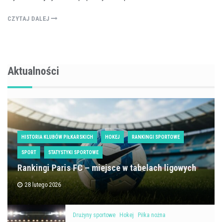
CZYTAJ DALEJ
Aktualności
HISTORIA KLUBÓW PIŁKARSKICH
HOKEJ
RANKINGI SPORTOWE
SPORT
STATYSTYKI SPORTOWE
Rankingi Paris FC – miejsce w tabelach ligowych
28 lutego 2026
Drużyny sportowe
Hokej
Piłka nożna