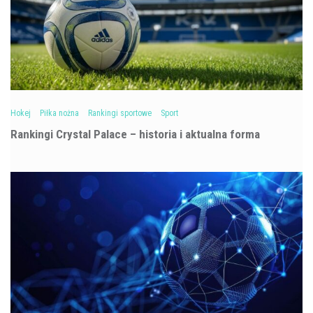
Hokej
Piłka nożna
Rankingi sportowe
Sport
Rankingi Crystal Palace – historia i aktualna forma