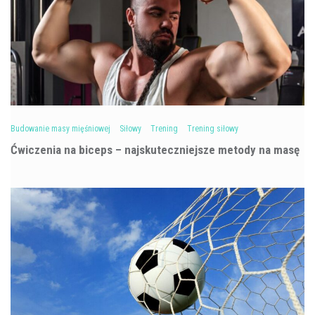
Budowanie masy mięśniowej
Siłowy
Trening
Trening siłowy
Ćwiczenia na biceps – najskuteczniejsze metody na masę