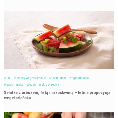
Dieta
Przepisy wegetariańskie
Sałatki latem
Wegetarianizm
Wegetariańska
Wegetariańskie przepisy
Sałatka z arbuzem, fetą i brzoskwinią – letnia propozycja
wegetariańska