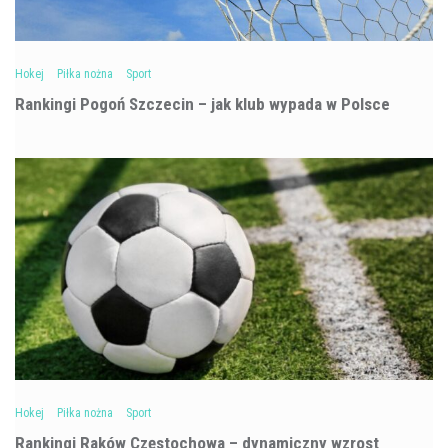
Hokej
Piłka nożna
Sport
Rankingi Pogoń Szczecin – jak klub wypada w Polsce
Hokej
Piłka nożna
Sport
Rankingi Raków Częstochowa – dynamiczny wzrost