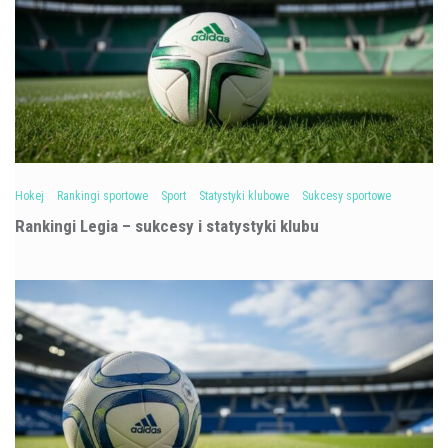
Hokej
Rankingi sportowe
Sport
Statystyki klubowe
Sukcesy sportowe
Rankingi Legia – sukcesy i statystyki klubu