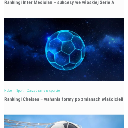
Rankingi Inter Mediolan – sukcesy we włoskiej Serie A
Hokej
Sport
Zarządzanie w sporcie
Rankingi Chelsea – wahania formy po zmianach właścicieli