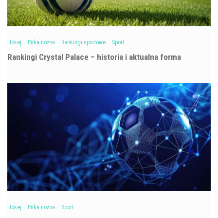
Hokej
Piłka nożna
Rankingi sportowe
Sport
Rankingi Crystal Palace – historia i aktualna forma
Hokej
Piłka nożna
Sport