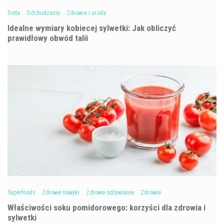
Dieta
Odchudzanie
Zdrowie i uroda
Idealne wymiary kobiecej sylwetki: Jak obliczyć
prawidłowy obwód talii
Superfoods
Zdrowe nawyki
Zdrowe odżywianie
Zdrowie
Właściwości soku pomidorowego: korzyści dla zdrowia i
sylwetki