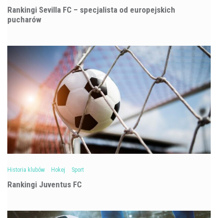
Rankingi Sevilla FC – specjalista od europejskich
pucharów
Historia klubów
Hokej
Sport
Rankingi Juventus FC