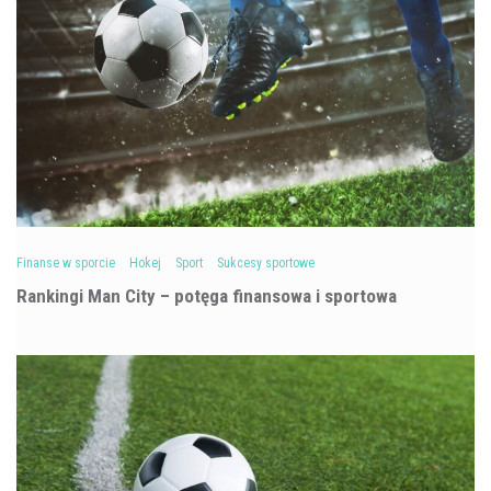
Finanse w sporcie
Hokej
Sport
Sukcesy sportowe
Rankingi Man City – potęga finansowa i sportowa