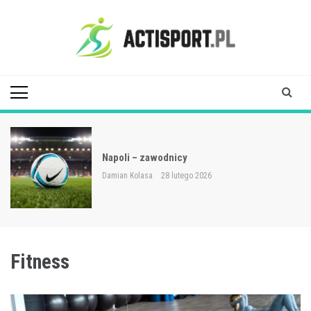
Skip
to
content
Acti Sport
zawodnicy
Rankingi Süper
a
28 lutego 2026
Damian Kolasa
28
Fitness