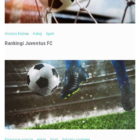
Historia klubów
Hokej
Sport
Rankingi Juventus FC
Finanse w sporcie
Hokej
Sport
Sukcesy sportowe