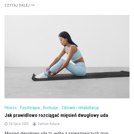
CZYTAJ DALEJ
Fitness
,
Fizjoterapia
,
Kontuzje
,
Zdrowie i rehabilitacja
Jak prawidłowo rozciągać mięsień dwugłowy uda
26 lipca 2025
Damian Kolasa
Mięsień dwugłowy uda to jedna z najważniejszych grup