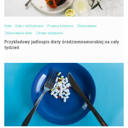
Dieta
Dieta i odchudzanie
Przepisy kulinarne
Zbilansowana
Zbilansowana dieta
Zdrowe odżywianie
Przykładowy jadłospis diety śródziemnomorskiej na cały
tydzień