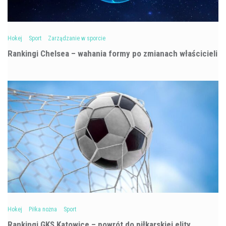
Hokej
Sport
Zarządzanie w sporcie
Rankingi Chelsea – wahania formy po zmianach właścicieli
Hokej
Piłka nożna
Sport
Rankingi GKS Katowice – powrót do piłkarskiej elity