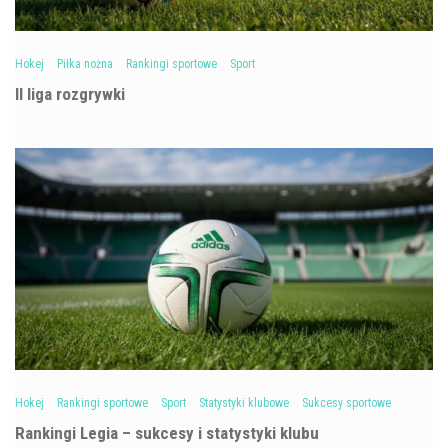
Hokej
Piłka nożna
Rankingi sportowe
Sport
II liga rozgrywki
Hokej
Rankingi sportowe
Sport
Statystyki klubowe
Sukcesy sportowe
Rankingi Legia – sukcesy i statystyki klubu