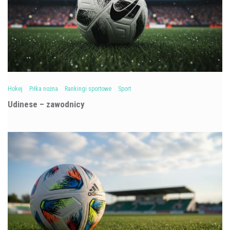
Hokej
Piłka nożna
Rankingi sportowe
Sport
Udinese – zawodnicy