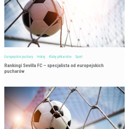
Europejskie puchary
Hokej
Kluby piłkarskie
Sport
Rankingi Sevilla FC – specjalista od europejskich
pucharów