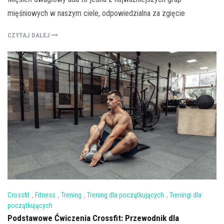
mięśniowych w naszym ciele, odpowiedzialna za zgięcie
CZYTAJ DALEJ
Crossfit
,
Fitness
,
Trening
,
Trening dla początkujących
,
Treningi dla
początkujących
Podstawowe Ćwiczenia Crossfit: Przewodnik dla