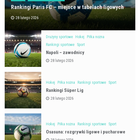
Rankingi Paris FC – miejsce w tabelach ligowych
28 lutego 2026
Drużyny sportowe
Hokej
Piłka nożna
Rankingi sportowe
Sport
Napoli – zawodnicy
28 lutego 2026
Hokej
Piłka nożna
Rankingi sportowe
Sport
Rankingi Süper Lig
28 lutego 2026
Hokej
Piłka nożna
Rankingi sportowe
Sport
Osasuna: rozgrywki ligowe i pucharowe
28 lutego 2026