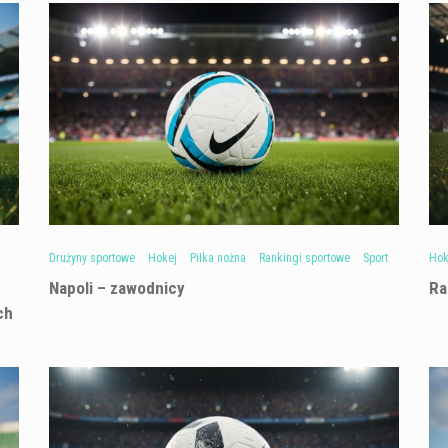
Drużyny sportowe
Hokej
Piłka nożna
Rankingi sportowe
Sport
Hok
Napoli – zawodnicy
Ra
ch