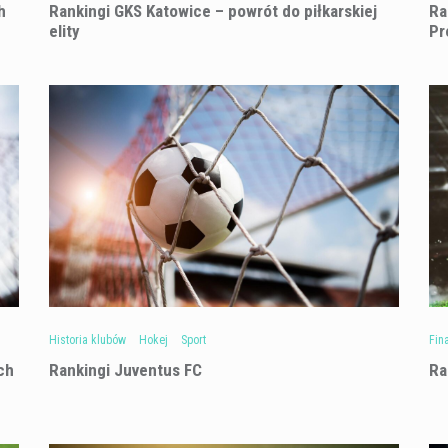
h
Rankingi GKS Katowice – powrót do piłkarskiej
Ra
elity
Pr
Historia klubów
Hokej
Sport
Fin
ch
Rankingi Juventus FC
Ra