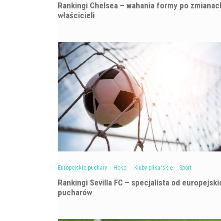
Rankingi Chelsea – wahania formy po zmianac
właścicieli
Europejskie puchary
Hokej
Kluby piłkarskie
Sport
Rankingi Sevilla FC – specjalista od europejski
pucharów