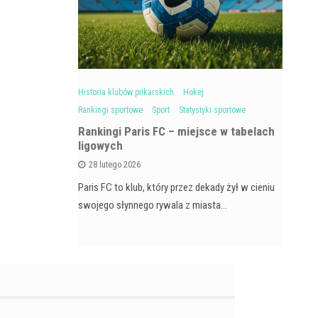
Sport
Historia klubów piłkarskich
Hokej
Hok
Rankingi sportowe
Sport
Statystyki sportowe
Ra
Rankingi Paris FC – miejsce w tabelach
ligowych
 w polskiej
Tu
28 lutego 2026
owi istotny…
Eur
Paris FC to klub, który przez dekady żył w cieniu
swojego słynnego rywala z miasta…