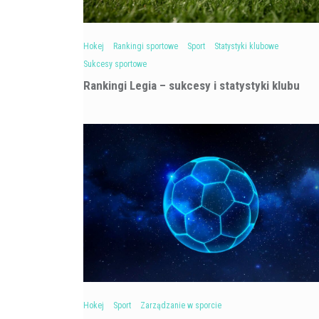
Hokej
Rankingi sportowe
Sport
Statystyki klubowe
Sukcesy sportowe
Rankingi Legia – sukcesy i statystyki klubu
Hokej
Sport
Zarządzanie w sporcie