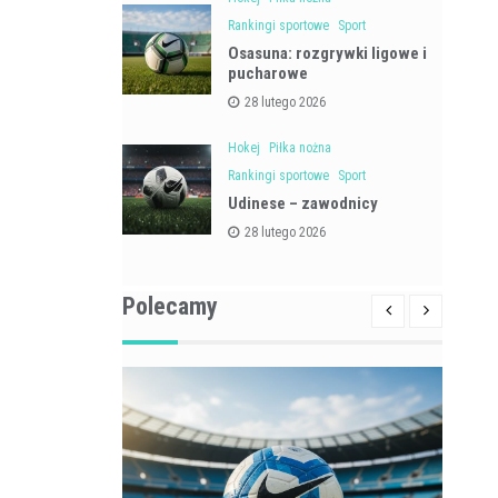
Rankingi sportowe
Sport
Osasuna: rozgrywki ligowe i
pucharowe
28 lutego 2026
Hokej
Piłka nożna
Rankingi sportowe
Sport
Udinese – zawodnicy
28 lutego 2026
Polecamy