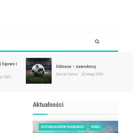
 ligowe i
Udinese – zawodnicy
Damian Kolasa
28 lutego 2026
go 2026
Aktualności
HISTORIA KLUBÓW PIŁKARSKICH
HOKEJ