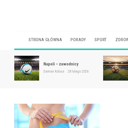
Skip
to
content
STRONA GŁÓWNA
PORADY
SPORT
ZDROW
sce w
Napoli – zawodnicy
Damian Kolasa
28 lutego 2026