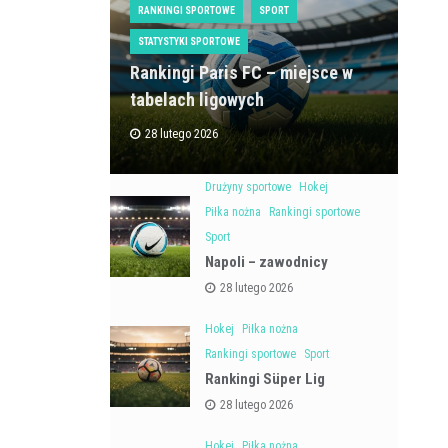
RANKINGI SPORTOWE
SPORT
STATYSTYKI SPORTOWE
Rankingi Paris FC – miejsce w
tabelach ligowych
28 lutego 2026
Drużyny sportowe
Hokej
Piłka nożna
Rankingi sportowe
Sport
Napoli – zawodnicy
28 lutego 2026
Hokej
Piłka nożna
Rankingi sportowe
Sport
Rankingi Süper Lig
28 lutego 2026
Hokej
Piłka nożna