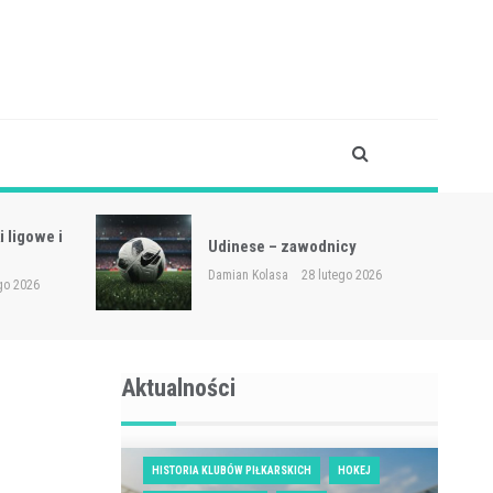
 ligowe i
Udinese – zawodnicy
Damian Kolasa
28 lutego 2026
go 2026
Aktualności
HISTORIA KLUBÓW PIŁKARSKICH
HOKEJ