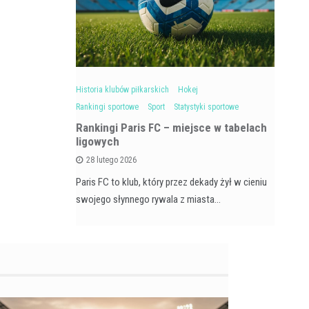
Sport
Historia klubów piłkarskich
Hokej
Hok
Rankingi sportowe
Sport
Statystyki sportowe
Ra
Rankingi Paris FC – miejsce w tabelach
ligowych
rią, przez
Tu
28 lutego 2026
lentowanych
Eur
Paris FC to klub, który przez dekady żył w cieniu
swojego słynnego rywala z miasta…