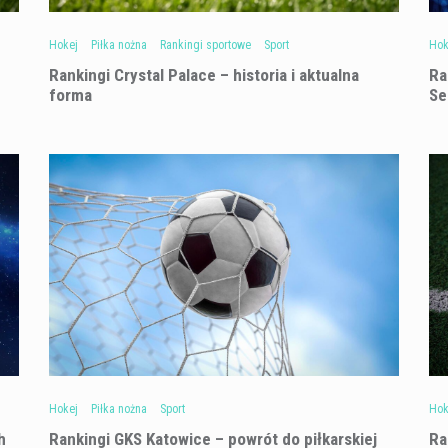
Hokej
Piłka nożna
Rankingi sportowe
Sport
Hok
Rankingi Crystal Palace – historia i aktualna
Ra
forma
Se
Hokej
Piłka nożna
Sport
Hok
h
Rankingi GKS Katowice – powrót do piłkarskiej
Ra