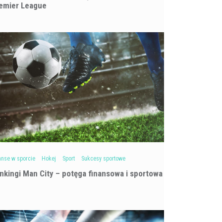
emier League
anse w sporcie
Hokej
Sport
Sukcesy sportowe
nkingi Man City – potęga finansowa i sportowa