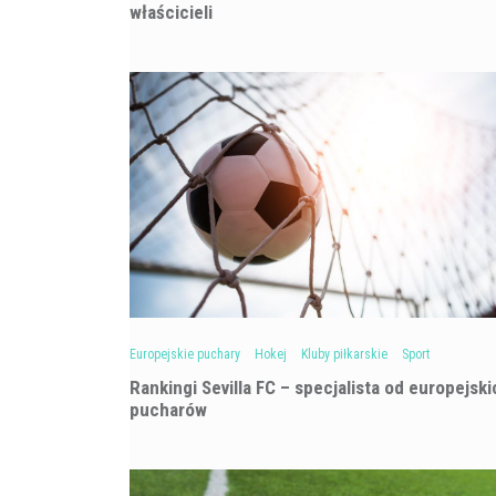
właścicieli
Europejskie puchary
Hokej
Kluby piłkarskie
Sport
Rankingi Sevilla FC – specjalista od europejski
pucharów