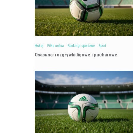
Hokej
Piłka nożna
Rankingi sportowe
Sport
Osasuna: rozgrywki ligowe i pucharowe