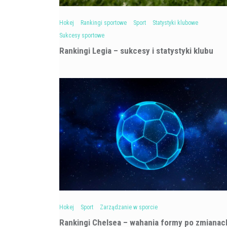
Hokej
Rankingi sportowe
Sport
Statystyki klubowe
Sukcesy sportowe
Rankingi Legia – sukcesy i statystyki klubu
Hokej
Sport
Zarządzanie w sporcie
Rankingi Chelsea – wahania formy po zmianac